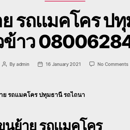
าย รถแมคโคร ปทุ
่ยวข้าว 08006284
By
admin
16 January 2021
No Comments
Post
Post
ร
author
date
ย
้าย รถแมคโคร ปทุมธานี รถไถนา
ป
บขนย้าย รถแมคโคร
เ