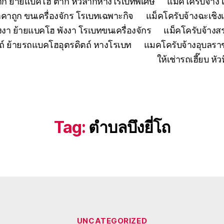
ตาก ย้ายแบคโฮ ตาก หัวลากหางโรเบทพิเศษ
แมคโครับจ้าง 
คาถูก ขนเครื่องจักร โรเบทเฉพาะกิจ
แม็คโครับจ้างฉะเชิง
งงา ย้ายแบคโฮ พังงา โรเบทขนเครื่องจักร
แม็คโครับจ้าง
ถ์ ย้ายรถแบคโฮอุตรดิตถ์ หางโรเบท
แมคโครับจ้างอุบลรา
ให้เช่ารถเฮี๊ยบ 
Tag:
ตำบลบึงยี่โถ
Categories
UNCATEGORIZED