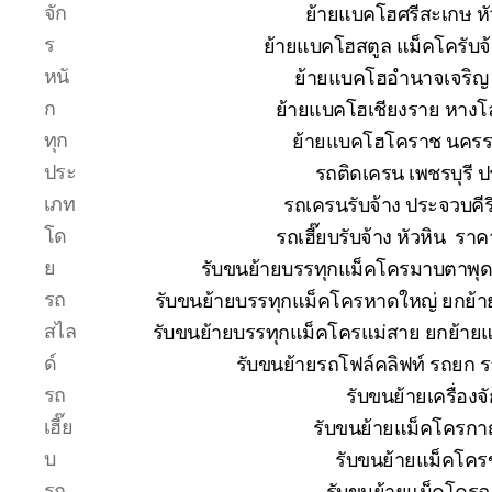
จัก
ย้ายแบคโฮศรีสะเกษ หั
ร
ย้ายแบคโฮสตูล แม็คโครับจ
หนั
ย้ายแบคโฮอำนาจเจริญ 
ก
ย้ายแบคโฮเชียงราย หางโ
ทุก
ย้ายแบคโฮโคราช นคร
ประ
รถติดเครน เพชรบุรี 
เภท
รถเครนรับจ้าง ประจวบคีร
โด
รถเฮี๊ยบรับจ้าง หัวหิน ร
ย
รับขนย้ายบรรทุกแม็คโครมาบตาพุ
รถ
รับขนย้ายบรรทุกแม็คโครหาดใหญ่ ยกย
สไล
รับขนย้ายบรรทุกแม็คโครแม่สาย ยกย้า
ด์
รับขนย้ายรถโฟล์คลิฟท์ รถยก 
รถ
รับขนย้ายเครื่อง
เฮี๊ย
รับขนย้ายแม็คโครกาญ
บ
รับขนย้ายแม็คโคร
รถ
รับขนย้ายแม็คโครฉ