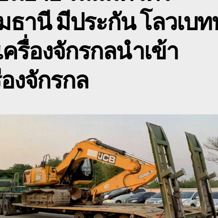
ข
มธานี มีประกัน โลวเบท
ข
ด
เครื่องจักรกลนำเข้า
ื่องจักรกล