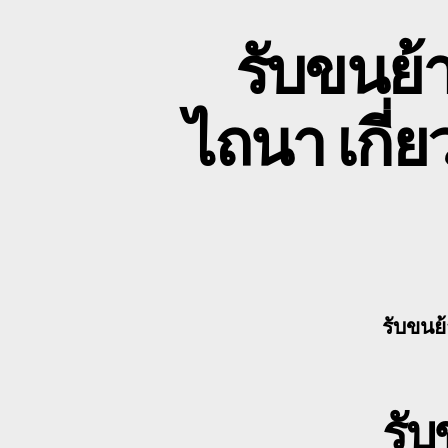
รับขนย้
ไถนา เกี
รับขนย
รั