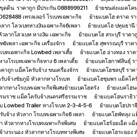
ขุดดิน ราคาถูก มีประกัน 0888999211
ย้ายขนส่งแมคโคนน
0628488 เทรลเลอร์ โรเบทเฉพาะกิจ
ย้ายแบคโฮ ตราด รา
หัวลาก โลวเบทหาง3มเฉพาะกิจ6เพลา
ย้ายแบคโฮ ปทุมธานี
 หัวลากโลวเบท หาง3ม เฉพาะกิจ
ย้ายแบคโฮ สระบุรี ราคาถ
บท6เพลา เฉพาะกิจ เครื่องจักร
ย้ายแบคโฮ สุพรรณบุรี ราค
รเบทเฉพาะกิจ Lowbed เพลาเตี้ย
ย้ายแบคโฮ อ่างทอง ราค
 หางโรเบทเฉพาะกิจหาง 6 เพลาเตี้ย
ย้ายแบคโฮกาฬสินธุ์ รา
ถูก แม็คโครับจ้าง ขนเครื่องจักร
ย้ายแบคโฮชลบุรี ราคา
รับจ้างชัยภูมิ หัวลากหางโรเบท
ย้ายแบคโฮชุมพร แม็คโคร
ัวลากหางโรเบทเฉพาะกิจพิเศษย้ายแบคโฮตรัง
ย้ายแบคโฮน
รมราช แม็คโครับจ้างนครศรีธรรมราช
ย้ายแบคโฮนราธิวาส
 Lowbed Trailer หางโรเบท 2-3-4-5-6
ย้ายแบคโฮปราจ
รับจ้าง หัวลาก โรเบทเฉพาะกิจ6 เพลา
ย้ายแบคโฮพัทลุง แม
า หัวลากหางโรเบทเฉพาะกิจพิเศษ
ย้ายแบคโฮร้อยเอ็ด แม็
จ้างระนอง หัวลากหางโรเบทหางพิเศษ
ย้ายแบคโฮระยอง ห