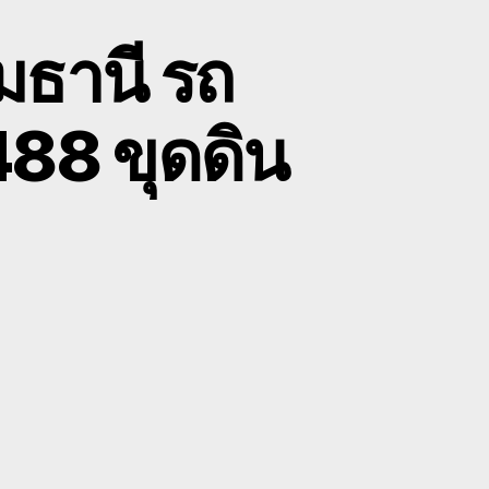
มธานี รถ
88 ขุดดิน
on
ับ
ขน
้าย
รถ
แมคโคร
ทุมธานี
รถ
ไถนา
กี่ยว