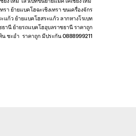
เชียงใหม่ โลวเบทขนย้ายแมคโคเชียงใหม่
เทรา ย้ายแบคโฮฉะเชิงเทรา ขนเครื่องจักร
สระแก้ว ย้ายแบคโฮสระแก้ว ลากหางโรเบท
ชธานี ย้ายรถแบคโฮอุบลราชธานี ราคาถูก
หัวหิน ชะอำ ราคาถูก มีประกัน 0888999211