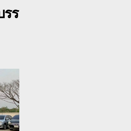
้าว
บรร
0800628488
ุด
ิน