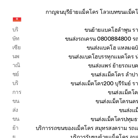
กาญจนบุรีย้ายแม็คโคร โลวเบทขนแม็คโค
รับ
บริ
ขนย้ายแบคโฮลำพูน รา
ขน
ย้าย
ษัท
ขนส่งรถเครน 0800884800 รถห
รถ
เซีย
ขนส่งแบคโฮ แหลมฉบัง
แบค
นพ
ขนส่งแบคโฮบรรทุกแมคโคร น
โฮ
าณิ
ขนส่งแพร่ ย้ายรถแบคโ
ทั่ว
ประเทศ.com
ชย์
ขนส่งแม็คโคร ลำปา
บริ
ขนส่งแม็คโคร200 บุรีรัมย์ ร
การ
ขนส่งแม็คโค
ขน
ขนส่งแม็คโครนคร
ส่ง
ขนส่งแม
ขน
ขนส่งแม็คโครปทุมธ
ย้า
บริการรถขนของแม็คโคร สมุทรสงคราม รถแม
ย
บริการรับขนย้ายแม็คโคร อุ