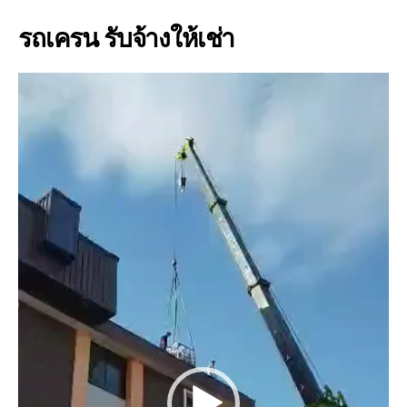
รถเครน รับจ้างให้เช่า
V
i
d
e
o
P
l
a
y
e
r