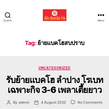
Search
Menu
รับ
ขน
ย้าย
รถ
Tag:
ย้ายแบคโฮสบปราบ
แบค
โฮ
ทั่ว
ประเทศ.com
Categories
UNCATEGORIZED
รับย้ายแบคโฮ ลำปาง โรเบท
เฉพาะกิจ 3-6 เพลาเตี้ยยาว
on
By
admin
4 August 2022
No Comments
Post
Post
รับ
author
date