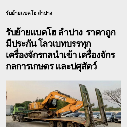
ย้าย
แบ
รับย้ายแบคโฮ ลำปาง
โฮ
ลำป
รับย้ายแบคโฮ ลำปาง ราคาถูก
โร
เบท
มีประกัน โลวเบทบรรทุก
เฉพ
กิจ
เครื่องจักรกลนำเข้า เครื่องจักร
3-
6
กลการเกษตร และปศุสัตว์
เพล
เตี้ย
ยาว