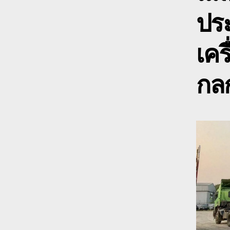
ปร
เคร
กลก