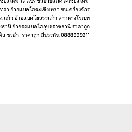
เชียงใหม่ โลวเบทขนย้ายแมคโคเชียงใหม่
เทรา ย้ายแบคโฮฉะเชิงเทรา ขนเครื่องจักร
สระแก้ว ย้ายแบคโฮสระแก้ว ลากหางโรเบท
ชธานี ย้ายรถแบคโฮอุบลราชธานี ราคาถูก
หัวหิน ชะอำ ราคาถูก มีประกัน 0888999211