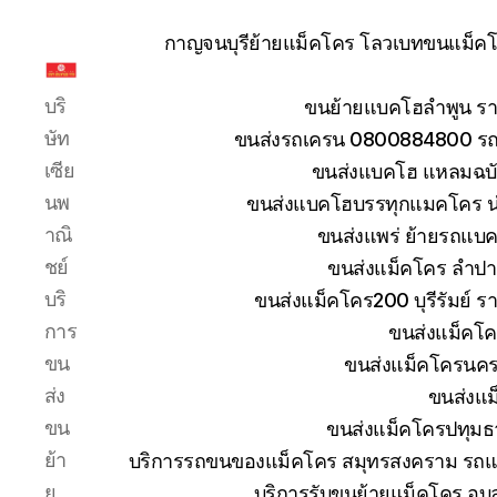
กาญจนบุรีย้ายแม็คโคร โลวเบทขนแม็คโค
รับ
บริ
ขนย้ายแบคโฮลำพูน รา
ขน
ย้าย
ษัท
ขนส่งรถเครน 0800884800 รถห
รถ
เซีย
ขนส่งแบคโฮ แหลมฉบัง
แบค
นพ
ขนส่งแบคโฮบรรทุกแมคโคร น
โฮ
าณิ
ขนส่งแพร่ ย้ายรถแบคโ
ทั่ว
ประเทศ.com
ชย์
ขนส่งแม็คโคร ลำปา
บริ
ขนส่งแม็คโคร200 บุรีรัมย์ ร
การ
ขนส่งแม็คโค
ขน
ขนส่งแม็คโครนคร
ส่ง
ขนส่งแม
ขน
ขนส่งแม็คโครปทุมธ
ย้า
บริการรถขนของแม็คโคร สมุทรสงคราม รถแม
ย
บริการรับขนย้ายแม็คโคร อุ