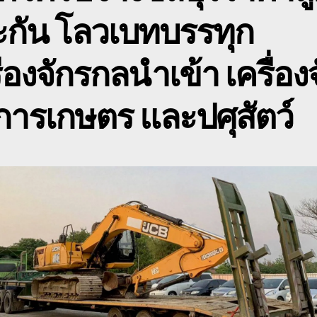
หั
ะกัน โลวเบทบรรทุก
ห
โ
เ
ื่องจักรกลนำเข้า เครื่อง
0
ารเกษตร และปศุสัตว์