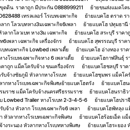
ขุดดิน ราคาถูก มีประกัน 0888999211
ย้ายขนส่งแมคโคนน
0628488 เทรลเลอร์ โรเบทเฉพาะกิจ
ย้ายแบคโฮ ตราด รา
หัวลาก โลวเบทหาง3มเฉพาะกิจ6เพลา
ย้ายแบคโฮ ปทุมธานี
 หัวลากโลวเบท หาง3ม เฉพาะกิจ
ย้ายแบคโฮ สระบุรี ราคาถ
บท6เพลา เฉพาะกิจ เครื่องจักร
ย้ายแบคโฮ สุพรรณบุรี ราค
รเบทเฉพาะกิจ Lowbed เพลาเตี้ย
ย้ายแบคโฮ อ่างทอง ราค
 หางโรเบทเฉพาะกิจหาง 6 เพลาเตี้ย
ย้ายแบคโฮกาฬสินธุ์ รา
ถูก แม็คโครับจ้าง ขนเครื่องจักร
ย้ายแบคโฮชลบุรี ราคา
รับจ้างชัยภูมิ หัวลากหางโรเบท
ย้ายแบคโฮชุมพร แม็คโคร
ัวลากหางโรเบทเฉพาะกิจพิเศษย้ายแบคโฮตรัง
ย้ายแบคโฮน
รมราช แม็คโครับจ้างนครศรีธรรมราช
ย้ายแบคโฮนราธิวาส
 Lowbed Trailer หางโรเบท 2-3-4-5-6
ย้ายแบคโฮปราจ
รับจ้าง หัวลาก โรเบทเฉพาะกิจ6 เพลา
ย้ายแบคโฮพัทลุง แม
า หัวลากหางโรเบทเฉพาะกิจพิเศษ
ย้ายแบคโฮร้อยเอ็ด แม็
จ้างระนอง หัวลากหางโรเบทหางพิเศษ
ย้ายแบคโฮระยอง ห