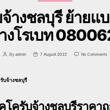
จ้างชลบุรี ย้ายแ
หางโรเบท 0800
o
By
admin
7 August 2022
No Comments
Post
Post
แ
author
date
บ
จ้
ชล
ับจ้างชลบุรี
ย้
แ
โ
ชล
คโครับจ้างชลบุรี
ราคาถู
ร