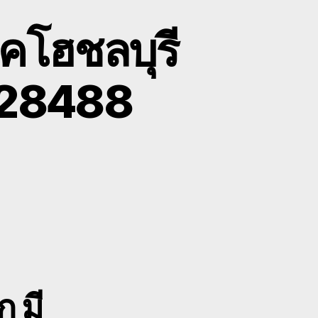
บคโฮชลบุรี
628488
n
ม็คโครั
าง
บุรี
าย
บค
ฮ
บุรี
ก มี
ถ