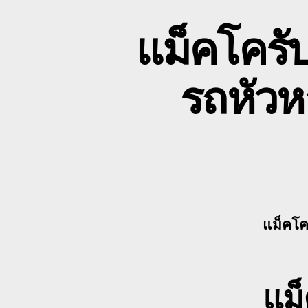
แม็คโครับ
รถหัว
แม็คโคร
แม็