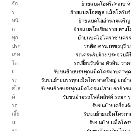
จัก
ย้ายแบคโฮศรีสะเกษ หั
ร
ย้ายแบคโฮสตูล แม็คโครับจ
หนั
ย้ายแบคโฮอำนาจเจริญ 
ก
ย้ายแบคโฮเชียงราย หางโ
ทุก
ย้ายแบคโฮโคราช นคร
ประ
รถติดเครน เพชรบุรี 
เภท
รถเครนรับจ้าง ประจวบคีร
โด
รถเฮี๊ยบรับจ้าง หัวหิน ร
ย
รับขนย้ายบรรทุกแม็คโครมาบตาพุ
รถ
รับขนย้ายบรรทุกแม็คโครหาดใหญ่ ยกย
สไล
รับขนย้ายบรรทุกแม็คโครแม่สาย ยกย้า
ด์
รับขนย้ายรถโฟล์คลิฟท์ รถยก 
รถ
รับขนย้ายเครื่อง
เฮี๊ย
รับขนย้ายแม็คโครกาญ
บ
รับขนย้ายแม็คโคร
รถ
รับขนย้ายแม็คโครฉ