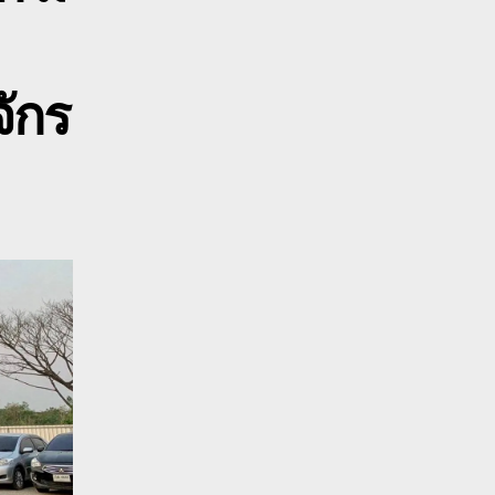
ว
าง
ร
บท
จักร
800628488