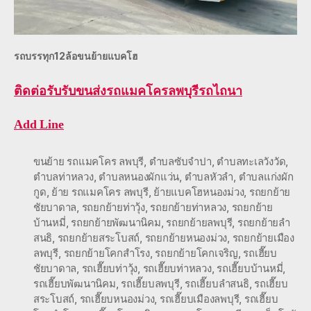
รถบรรทุก12ล้อขนย้ายแบคโฮ
ติดต่อ
รับ
รับขนส่งรถแมคโครลพบุรีรถไถนา
Add Line
ขนย้าย รถแมคโคร ลพบุรี
,
ตำบลซับจำปา
,
ตำบลทะเลวังวัด
,
ตำบลท่าหลวง
,
ตำบลหนองผักแว่น
,
ตำบลหัวลำ
,
ตำบลแก่งผัก
กูด
,
ย้าย รถแมคโคร ลพบุรี
,
ย้ายแบคโฮหนองม่วง
,
รถยกย้าย
ชัยบาดาล
,
รถยกย้ายท่าวุ้ง
,
รถยกย้ายท่าหลวง
,
รถยกย้าย
บ้านหมี่
,
รถยกย้ายพัฒนานิคม
,
รถยกย้ายลพบุรี
,
รถยกย้ายลำ
สนธิ
,
รถยกย้ายสระโบสถ์
,
รถยกย้ายหนองม่วง
,
รถยกย้ายเมือง
ลพบุรี
,
รถยกย้ายโคกสำโรง
,
รถยกย้ายโคกเจริญ
,
รถเฮี๊ยบ
ชัยบาดาล
,
รถเฮี๊ยบท่าวุ้ง
,
รถเฮี๊ยบท่าหลวง
,
รถเฮี๊ยบบ้านหมี่
,
รถเฮี๊ยบพัฒนานิคม
,
รถเฮี๊ยบลพบุรี
,
รถเฮี๊ยบลำสนธิ
,
รถเฮี๊ยบ
สระโบสถ์
,
รถเฮี๊ยบหนองม่วง
,
รถเฮี๊ยบเมืองลพบุรี
,
รถเฮี๊ยบ