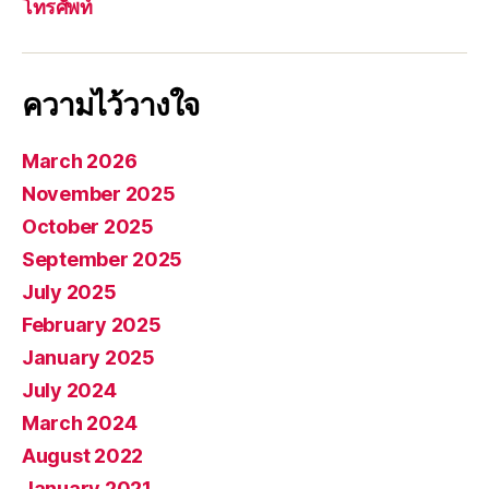
โทรศัพท์
ความไว้วางใจ
March 2026
November 2025
October 2025
September 2025
July 2025
February 2025
January 2025
July 2024
March 2024
August 2022
January 2021