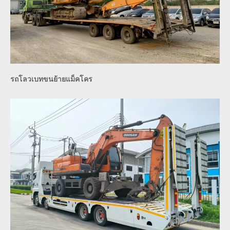
รถโลวเบทขนย้ายแม็คโคร