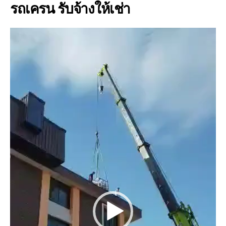
รถเครน รับจ้างให้เช่า
V
i
d
e
o
P
l
a
y
e
r