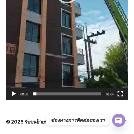
00:00
01:04
ช่องทางการติดต่อของเรา
© 2026
รับขนย้ายรถแบคโฮทั่วประเทศ.com
Up
↑
O