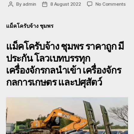
on
By
admin
8 August 2022
No Comments
Post
Post
แม็ค
author
date
บ
จ้าง
แม็คโครับจ้าง ชุมพร
ชุม
ย้าย
แม็คโครับจ้าง ชุมพร ราคาถูก มี
แบ
โฮ
ประกัน โลวเบทบรรทุก
ชุม
หัว
เครื่องจักรกลนำเข้า เครื่องจักร
ลาก
080
กลการเกษตร และปศุสัตว์