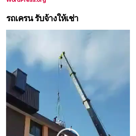
รถเครน รับจ้างให้เช่า
V
i
d
e
o
P
l
a
y
e
r