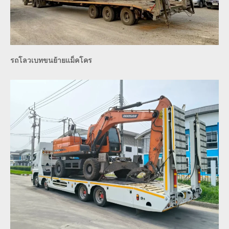
รถโลวเบทขนย้ายแม็คโคร