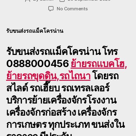
author
date
on
No Comments
รับ
ขนส่ง
รถ
รับขนส่งรถแม็คโครน่าน
แม็คโคร
น่าน
รับขนส่งรถแม็คโครน่าน
รถ
โทร
ขุด
0888000456
ย้ายรถแบคโฮ,
ดิน,รถ
ตัก,รถ
ย้ายรถขุดดิน,รถไถนา
โดยรถ
ไถนา,เครื่องจักร
หนัก
สไลด์ รถเฮี๊ยบ รถเทรลเลอร์
ทุก
ชนิด
บริการย้ายเครื่องจักรโรงงาน
เครื่องจักรก่อสร้าง เครื่องจักร
การเกษตร ทุกประเภท ขนส่งใน