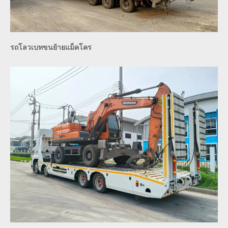
รถโลวเบทขนย้ายแม็คโคร