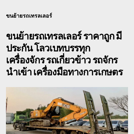
ขน
ย้าย
รถ
ขนย้ายรถเทรลเลอร์
เทรล
เลอ
ขนย้ายรถเทรลเลอร์
ราคาถูก มี
ร์ โลวเบท
พื้น
ประกัน โลวเบทบรรทุก
เตี้ย
รับจ้าง
เครื่องจักร รถเกี่ยวข้าว รถจักร
0888000456
นำเข้า เครื่องมือทางการเกษตร