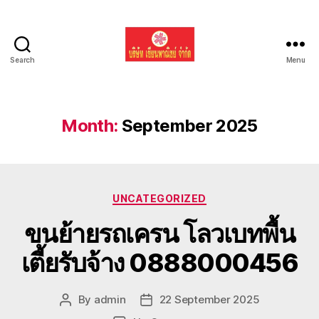
Search
Menu
รับ
ขน
ย้าย
รถ
Month:
September 2025
แบค
โฮ
ทั่ว
ประเทศ.com
Categories
UNCATEGORIZED
ขนย้ายรถเครน โลวเบทพื้น
เตี้ยรับจ้าง 0888000456
By
admin
22 September 2025
Post
Post
author
date