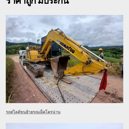
ราคาถูก มีประกัน
รถสไลด์ขนย้ายรถแม็คโครน่าน