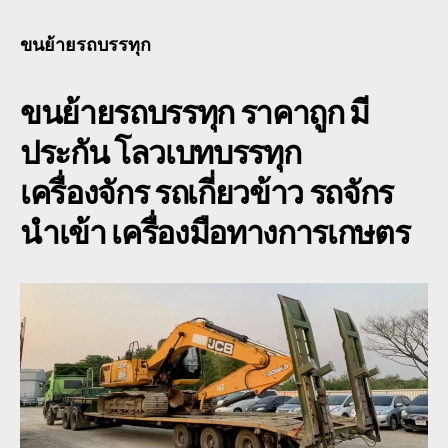
ย้าย
รถ
ขนย้ายรถบรรทุก
บรรทุก โลวเบท
พื้น
ขนย้ายรถบรรทุก
ราคาถูก มี
เตี้ย
รับจ้าง
ประกัน โลวเบทบรรทุก
0888000456
เครื่องจักร รถเกี่ยวข้าว รถจักร
นำเข้า เครื่องมือทางการเกษตร