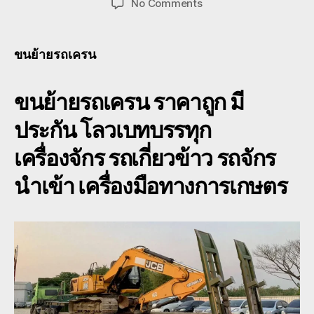
on
No Comments
ขน
ย้าย
รถ
ขนย้ายรถเครน
เครน โลวเบท
พื้น
ขนย้ายรถเครน
ราคาถูก มี
เตี้ย
รับจ้าง
ประกัน โลวเบทบรรทุก
0888000456
เครื่องจักร รถเกี่ยวข้าว รถจักร
นำเข้า เครื่องมือทางการเกษตร