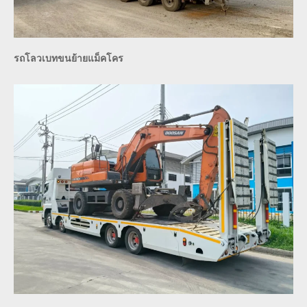
รถโลวเบทขนย้ายแม็คโคร