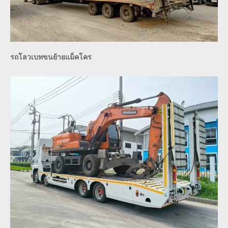
รถโลวเบทขนย้ายแม็คโคร