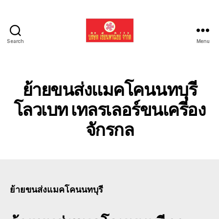
Search
Menu
รับ
ขน
ย้าย
รถ
ย้ายขนส่งแมคโคนนทบุรี
แบค
โฮ
โลวเบท เทลรเลอร์ขนเครี่อง
ทั่ว
จักรกล
ประเทศ.com
ย้ายขนส่งแมคโคนนทบุรี