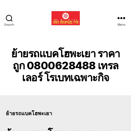
Search
Menu
รับ
ขน
ย้าย
รถ
ย้ายรถแบคโฮพะเยา ราคา
แบค
โฮ
ถูก 0800628488 เทรล
ทั่ว
เลอร์ โรเบทเฉพาะกิจ
ประเทศ.com
ย้ายรถแบคโฮพะเยา