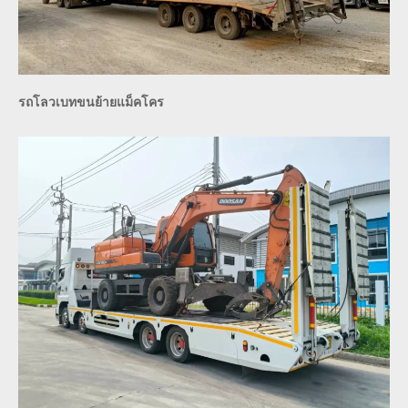
รถโลวเบทขนย้ายแม็คโคร