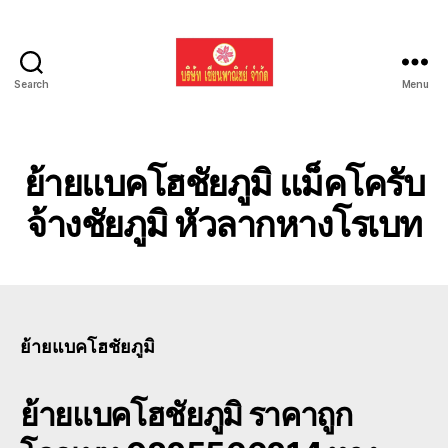
Search
Menu
รับ
ขน
ย้าย
รถ
ย้ายแบคโฮชัยภูมิ แม็คโครับ
แบค
โฮ
จ้างชัยภูมิ หัวลากหางโรเบท
ทั่ว
ประเทศ.com
ย้ายแบคโฮชัยภูมิ
ย้ายแบคโฮชัยภูมิ
ราคาถูก