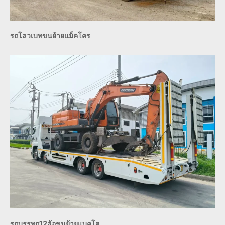
รถโลวเบทขนย้ายแม็คโคร
รถบรรทุก12ล้อขนย้ายแบคโฮ