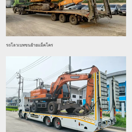
รถโลวเบทขนย้ายแม็คโคร