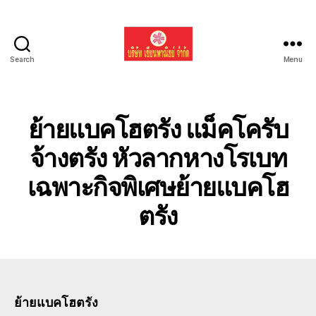
Search
Menu
รับ
ขน
ย้าย
รถ
ย้ายแบคโฮตรัง แม็คโครับ
แบค
โฮ
จ้างตรัง หัวลากหางโรเบท
ทั่ว
เฉพาะกิจพิเศษย้ายแบคโฮ
ประเทศ.com
ตรัง
ย้ายแบคโฮตรัง