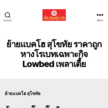
Search
Menu
รับ
ขน
ย้าย
รถ
ย้ายแบคโฮ สุโขทัย ราคาถูก
แบค
โฮ
หางโรเบทเฉพาะกิจ
ทั่ว
Lowbed เพลาเตี้ย
ประเทศ.com
ย้ายแบคโฮ สุโขทัย