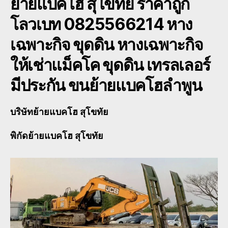
ย้ายแบคโฮ สุโขทัย ราคาถูก
โลวเบท 0825566214 หาง
เฉพาะกิจ ขุดดิน หางเฉพาะกิจ
ให้เช่าแม็คโค ขุดดิน เทรลเลอร์
มีประกัน ขนย้ายแบคโฮลำพูน
บริษัทย้ายแบคโฮ สุโขทัย
พิกัดย้ายแบคโฮ สุโขทัย