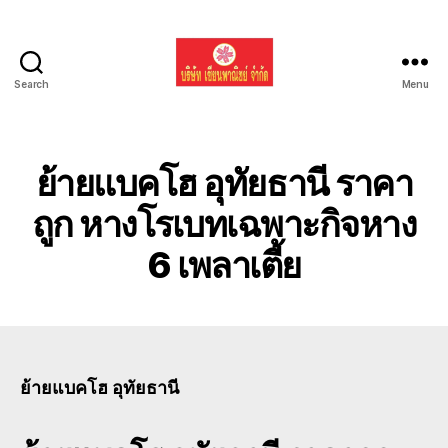
Search
Menu
รับ
ขน
ย้าย
รถ
ย้ายแบคโฮ อุทัยธานี ราคา
แบค
โฮ
ถูก หางโรเบทเฉพาะกิจหาง
ทั่ว
6 เพลาเตี้ย
ประเทศ.com
ย้ายแบคโฮ อุทัยธานี