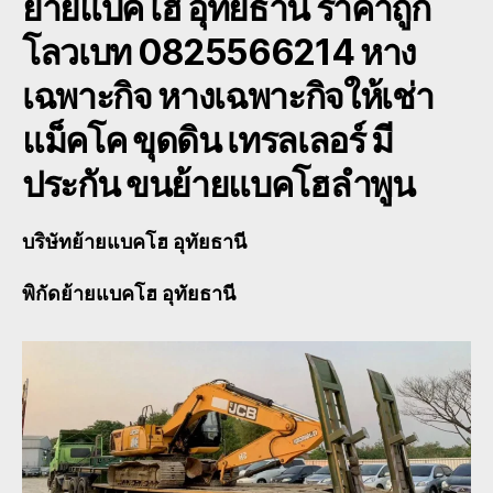
ย้ายแบคโฮ อุทัยธานี ราคาถูก
โลวเบท 0825566214 หาง
เฉพาะกิจ หางเฉพาะกิจให้เช่า
แม็คโค ขุดดิน เทรลเลอร์ มี
ประกัน ขนย้ายแบคโฮลำพูน
บริษัทย้ายแบคโฮ อุทัยธานี
พิกัดย้ายแบคโฮ อุทัยธานี