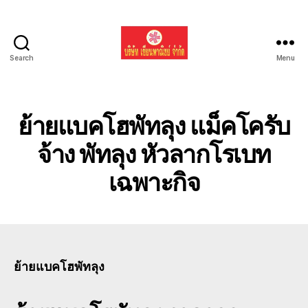
Search
Menu
รับ
ขน
ย้าย
รถ
ย้ายแบคโฮพัทลุง แม็คโครับ
แบค
โฮ
จ้าง พัทลุง หัวลากโรเบท
ทั่ว
เฉพาะกิจ
ประเทศ.com
ย้ายแบคโฮพัทลุง