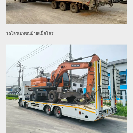
รถโลวเบทขนย้ายแม็คโคร