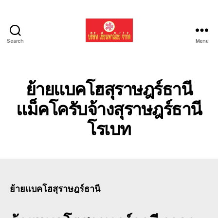
Search
Menu
รับ
ขน
ย้าย
รถ
ย้ายแบคโฮสุราษฎร์ธานี
แบค
โฮ
แม็คโครับจ้างสุราษฎร์ธานี
ทั่ว
โรเบท
ประเทศ.com
ย้ายแบคโฮสุราษฎร์ธานี