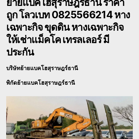
ย้ายแบคโฮสุราษฎร์ธานี
ราคา
ถูก โลวเบท 0825566214 หาง
เฉพาะกิจ ขุดดิน หางเฉพาะกิจ
ให้เช่าแม็คโค เทรลเลอร์ มี
ประกัน
บริษัทย้ายแบคโฮสุราษฎร์ธานี
พิกัดย้ายแบคโฮสุราษฎร์ธานี