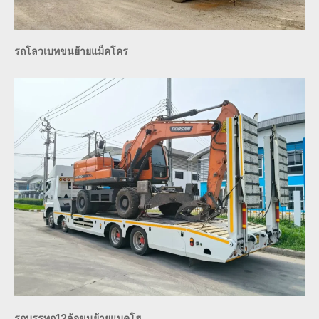
รถโลวเบทขนย้ายแม็คโคร
รถบรรทุก12ล้อขนย้ายแบคโฮ