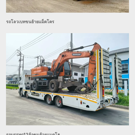
รถโลวเบทขนย้ายแม็คโคร
รถบรรทุก12ล้อขนย้ายแบคโฮ