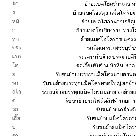
จัก
ย้ายแบคโฮศรีสะเกษ หั
ร
ย้ายแบคโฮสตูล แม็คโครับจ
หนั
ย้ายแบคโฮอำนาจเจริญ 
ก
ย้ายแบคโฮเชียงราย หางโ
ทุก
ย้ายแบคโฮโคราช นคร
ประ
รถติดเครน เพชรบุรี 
เภท
รถเครนรับจ้าง ประจวบคีร
โด
รถเฮี๊ยบรับจ้าง หัวหิน ร
ย
รับขนย้ายบรรทุกแม็คโครมาบตาพุ
รถ
รับขนย้ายบรรทุกแม็คโครหาดใหญ่ ยกย
สไล
รับขนย้ายบรรทุกแม็คโครแม่สาย ยกย้า
ด์
รับขนย้ายรถโฟล์คลิฟท์ รถยก 
รถ
รับขนย้ายเครื่อง
เฮี๊ย
รับขนย้ายแม็คโครกาญ
บ
รับขนย้ายแม็คโคร
รถ
รับขนย้ายแม็คโครฉ