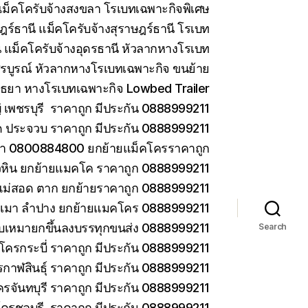
ม็คโครับจ้างสงขลา โรเบทเฉพาะกิจพิเศษ
ร์ธานี แม็คโครับจ้างสุราษฎร์ธานี โรเบท
 แม็คโครับจ้างอุดรธานี หัวลากหางโรเบท
รบูรณ์ หัวลากหางโรเบทเฉพาะกิจ ขนย้าย
ยา หางโรเบทเฉพาะกิจ Lowbed Trailer
เพชรบุรี ราคาถูก มีประกัน 0888999211
ด ประจวบ ราคาถูก มีประกัน 0888999211
ยา 0800884800 ยกย้ายแม็คโครราคาถูก
วหิน ยกย้ายแมคโค ราคาถูก 0888999211
แม่สอด ตาก ยกย้ายราคาถูก 0888999211
ม่เมา ลำปาง ยกย้ายแมคโคร 0888999211
 รับเหมายกขึ้นลงบรรทุกขนส่ง 0888999211
Search
โครกระบี่ ราคาถูก มีประกัน 0888999211
กาฬสินธุ์ ราคาถูก มีประกัน 0888999211
ครจันทบุรี ราคาถูก มีประกัน 0888999211
โครชลบุรี ราคาถูก มีประกัน 0888999211