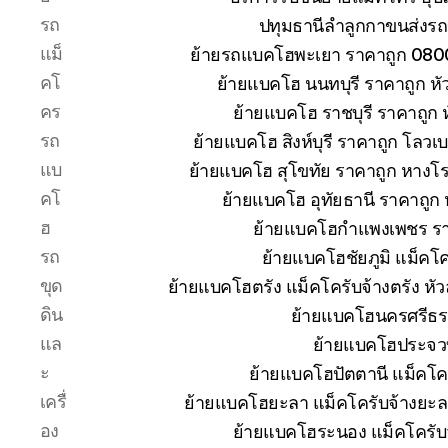
รถ
ปทุมธานีลำลูกกาขนส่งรถ
แม็
ย้ายรถแบคโฮพะเยา ราคาถูก 080
คโ
ย้ายแบคโฮ นนทบุรี ราคาถูก 
คร
ย้ายแบคโฮ ราชบุรี ราคาถูก
รถ
ย้ายแบคโฮ สิงห์บุรี ราคาถูก โลวเ
แบ
ย้ายแบคโฮ สุโขทัย ราคาถูก หางโ
คโ
ย้ายแบคโฮ อุทัยธานี ราคาถูก
ฮ
ย้ายแบคโฮกำแพงเพชร ราคา
รถ
ย้ายแบคโฮชัยภูมิ แม็คโค
ขุด
ย้ายแบคโฮตรัง แม็คโครับจ้างตรัง ห
ดิน
ย้ายแบคโฮนครศรีธร
แล
ย้ายแบคโฮประจวบ
ะ
ย้ายแบคโฮปัตตานี แม็คโค
เครื่
ย้ายแบคโฮยะลา แม็คโครับจ้างยะล
อง
ย้ายแบคโฮระนอง แม็คโครับ