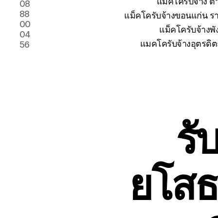
แม็คโครับจ้าง 
08
88
แม็คโครับจ้างขอนแก่น รา
00
แม็คโครับจ้างพั
04
แมคโครับจ้างอุตรดิต
56
รั
ยโสธ