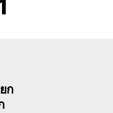
1
ยก
ก