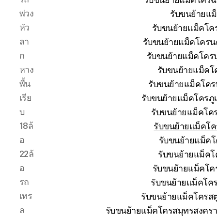
พ่วง
รับขนย้ายแม
หัว
รับขนย้ายแม็คโค
ลา
รับขนย้ายแม็คโครน
ก
รับขนย้ายแม็คโครบุ
หาง
รับขนย้ายแม็คโ
พื้น
รับขนย้ายแม็คโคร
เรีย
รับขนย้ายแม็คโครภู
บ
รับขนย้ายแม็คโค
18ล้
รับขนย้ายแม็คโค
อ
รับขนย้ายแม็ค
22ล้
รับขนย้ายแม็คโ
อ
รับขนย้ายแม็คโค
รถ
รับขนย้ายแม็คโค
เทร
รับขนย้ายแม็คโครสต
ล
รับขนย้ายแม็คโครสมุทรสงครา