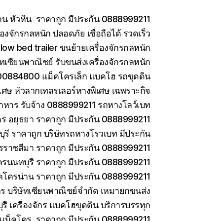
าน หัวหิน ราคาถูก มีประกัน 0888999211
องจักรกลหนัก ปลอดภัย เชื่อถือได้ รวดเร็ว
low bed trailer ขนย้ายเครื่องจักรกลหนัก
ษัทเซียนพาณิชย์ รับขนส่งเครื่องจักรกลหนัก
0884800 แม็คโครเล็ก แบคโฮ รถขุดดิน
เศษ หัวลากเทลรเลอร์หางพิเศษ เฉพราะกิจ
าหาร รับจ้าง 0888999211 รถหางโลว์เบท
ร อยุธยา ราคาถูก มีประกัน 0888999211
รี ราคาถูก บริษัทรถหางโรวเบท มีประกัน
ราชสีมา ราคาถูก มีประกัน 0888999211
ครนนทบุรี ราคาถูก มีประกัน 0888999211
คโครน่าน ราคาถูก มีประกัน 0888999211
ักร บริษัทเซียนพาณิชย์จำกัด เหมายกขนส่ง
ี เครื่องจักร แบคโฮขุดดิน บริการบรรทุก
ยแม็คโคร ราคาถูก มีประกัน 0888999211