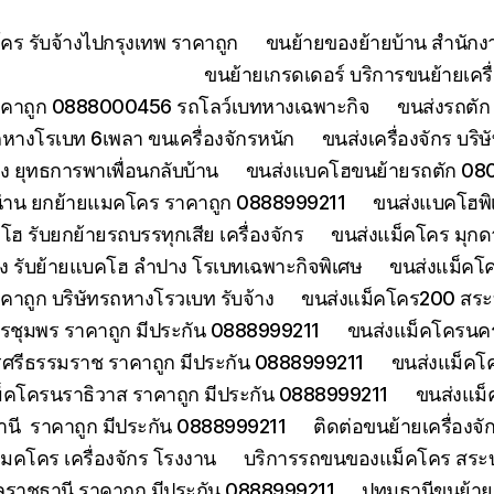
ร รับจ้างไปกรุงเทพ ราคาถูก
ขนย้ายของย้ายบ้าน สำนักง
ขนย้ายเกรดเดอร์ บริการขนย้ายเครื่
คาถูก 0888000456 รถโลว์เบทหางเฉพาะกิจ
ขนส่งรถตัก 
างโรเบท 6เพลา ขนเครื่องจักรหนัก
ขนส่งเครื่องจักร บริ
 ยุทธการพาเพื่อนกลับบ้าน
ขนส่งแบคโฮขนย้ายรถตัก 080
่าน ยกย้ายแมคโคร ราคาถูก 0888999211
ขนส่งแบคโฮพิ
ฮ รับยกย้ายรถบรรทุกเสีย เครื่องจักร
ขนส่งแม็คโคร มุกด
ง รับย้ายแบคโฮ ลำปาง โรเบทเฉพาะกิจพิเศษ
ขนส่งแม็คโค
าคาถูก บริษัทรถหางโรวเบท รับจ้าง
ขนส่งแม็คโคร200 สระบุ
รชุมพร ราคาถูก มีประกัน 0888999211
ขนส่งแม็คโครนคร
ศรีธรรมราช ราคาถูก มีประกัน 0888999211
ขนส่งแม็คโ
็คโครนราธิวาส ราคาถูก มีประกัน 0888999211
ขนส่งแม็
านี ราคาถูก มีประกัน 0888999211
ติดต่อขนย้ายเครื่องจ
คโคร เครื่องจักร โรงงาน
บริการรถขนของแม็คโคร สระบุร
บลราชธานี ราคาถูก มีประกัน 0888999211
ปทุมธานีขนย้า