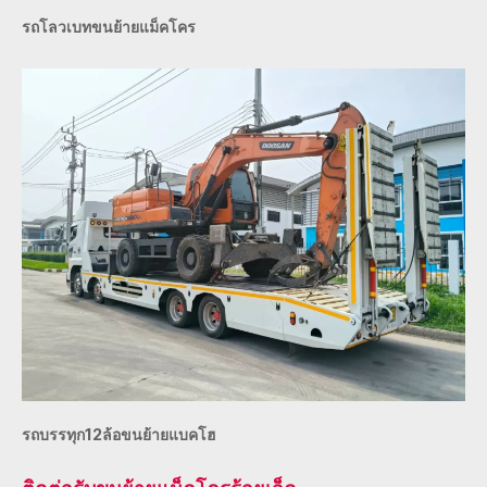
รถโลวเบทขนย้ายแม็คโคร
รถบรรทุก12ล้อขนย้ายแบคโฮ