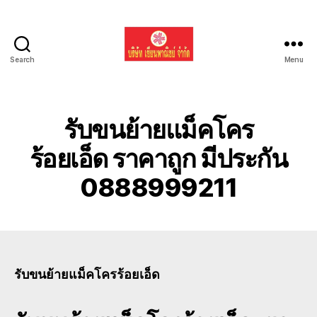
Search
Menu
รับ
ขน
ย้าย
รถ
รับขนย้ายแม็คโคร
แบค
โฮ
ร้อยเอ็ด ราคาถูก มีประกัน
ทั่ว
0888999211
ประเทศ.com
รับขนย้ายแม็คโครร้อยเอ็ด