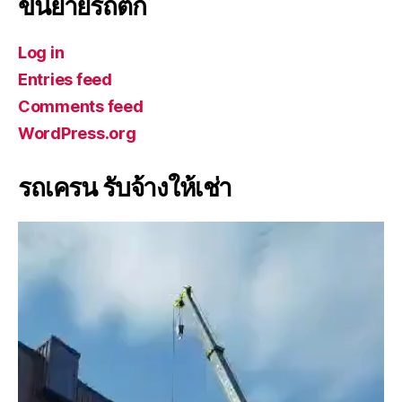
ขนย้ายรถตัก
Log in
Entries feed
Comments feed
WordPress.org
รถเครน รับจ้างให้เช่า
V
i
d
e
o
P
l
a
y
e