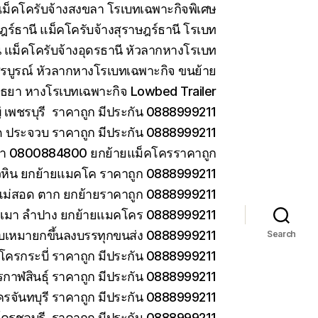
ม็คโครับจ้างสงขลา โรเบทเฉพาะกิจพิเศษ
ร์ธานี แม็คโครับจ้างสุราษฎร์ธานี โรเบท
 แม็คโครับจ้างอุดรธานี หัวลากหางโรเบท
รบูรณ์ หัวลากหางโรเบทเฉพาะกิจ ขนย้าย
ยา หางโรเบทเฉพาะกิจ Lowbed Trailer
เพชรบุรี ราคาถูก มีประกัน 0888999211
ด ประจวบ ราคาถูก มีประกัน 0888999211
ยา 0800884800 ยกย้ายแม็คโครราคาถูก
วหิน ยกย้ายแมคโค ราคาถูก 0888999211
แม่สอด ตาก ยกย้ายราคาถูก 0888999211
ม่เมา ลำปาง ยกย้ายแมคโคร 0888999211
 รับเหมายกขึ้นลงบรรทุกขนส่ง 0888999211
Search
โครกระบี่ ราคาถูก มีประกัน 0888999211
กาฬสินธุ์ ราคาถูก มีประกัน 0888999211
ครจันทบุรี ราคาถูก มีประกัน 0888999211
โครชลบุรี ราคาถูก มีประกัน 0888999211