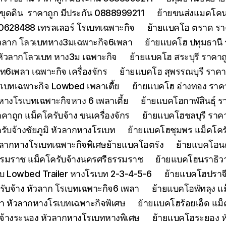
ขุดดิน ราคาถูก มีประกัน 0888999211
ย้ายขนส่งแมคโคนน
0628488 เทรลเลอร์ โรเบทเฉพาะกิจ
ย้ายแบคโฮ ตราด รา
หัวลาก โลวเบทหาง3มเฉพาะกิจ6เพลา
ย้ายแบคโฮ ปทุมธานี
 หัวลากโลวเบท หาง3ม เฉพาะกิจ
ย้ายแบคโฮ สระบุรี ราคาถ
บท6เพลา เฉพาะกิจ เครื่องจักร
ย้ายแบคโฮ สุพรรณบุรี ราค
รเบทเฉพาะกิจ Lowbed เพลาเตี้ย
ย้ายแบคโฮ อ่างทอง ราค
 หางโรเบทเฉพาะกิจหาง 6 เพลาเตี้ย
ย้ายแบคโฮกาฬสินธุ์ รา
ถูก แม็คโครับจ้าง ขนเครื่องจักร
ย้ายแบคโฮชลบุรี ราคา
รับจ้างชัยภูมิ หัวลากหางโรเบท
ย้ายแบคโฮชุมพร แม็คโคร
ัวลากหางโรเบทเฉพาะกิจพิเศษย้ายแบคโฮตรัง
ย้ายแบคโฮน
รมราช แม็คโครับจ้างนครศรีธรรมราช
ย้ายแบคโฮนราธิวาส
 Lowbed Trailer หางโรเบท 2-3-4-5-6
ย้ายแบคโฮปราจ
รับจ้าง หัวลาก โรเบทเฉพาะกิจ6 เพลา
ย้ายแบคโฮพัทลุง แม
า หัวลากหางโรเบทเฉพาะกิจพิเศษ
ย้ายแบคโฮร้อยเอ็ด แม็
จ้างระนอง หัวลากหางโรเบทหางพิเศษ
ย้ายแบคโฮระยอง ห