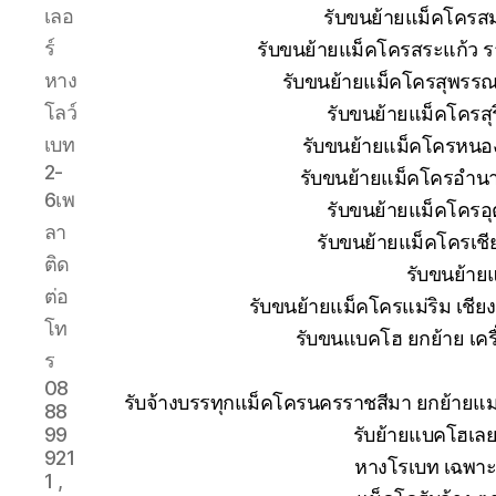
เลอ
รับขนย้ายแม็คโครส
ร์
รับขนย้ายแม็คโครสระแก้ว ร
หาง
รับขนย้ายแม็คโครสุพรรณบ
โลว์
รับขนย้ายแม็คโครสุ
เบท
รับขนย้ายแม็คโครหนอง
2-
รับขนย้ายแม็คโครอำนา
6เพ
รับขนย้ายแม็คโครอุ
ลา
รับขนย้ายแม็คโครเช
ติด
รับขนย้าย
ต่อ
รับขนย้ายแม็คโครแม่ริม เชีย
โท
รับขนแบคโฮ ยกย้าย เครื่
ร
08
รับจ้างบรรทุกแม็คโครนครราชสีมา ยกย้าย
88
รับย้ายแบคโฮเลย
99
921
หางโรเบท เฉพาะก
1 ,