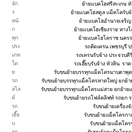
จัก
ย้ายแบคโฮศรีสะเกษ หั
ร
ย้ายแบคโฮสตูล แม็คโครับจ
หนั
ย้ายแบคโฮอำนาจเจริญ 
ก
ย้ายแบคโฮเชียงราย หางโ
ทุก
ย้ายแบคโฮโคราช นคร
ประ
รถติดเครน เพชรบุรี 
เภท
รถเครนรับจ้าง ประจวบคีร
โด
รถเฮี๊ยบรับจ้าง หัวหิน ร
ย
รับขนย้ายบรรทุกแม็คโครมาบตาพุ
รถ
รับขนย้ายบรรทุกแม็คโครหาดใหญ่ ยกย
สไล
รับขนย้ายบรรทุกแม็คโครแม่สาย ยกย้า
ด์
รับขนย้ายรถโฟล์คลิฟท์ รถยก 
รถ
รับขนย้ายเครื่อง
เฮี๊ย
รับขนย้ายแม็คโครกาญ
บ
รับขนย้ายแม็คโคร
รถ
รับขนย้ายแม็คโครฉ