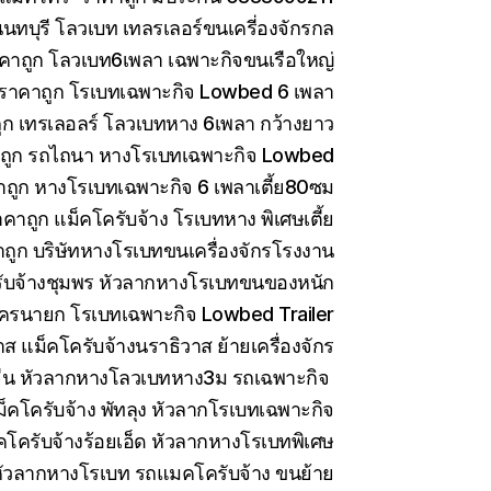
ทบุรี โลวเบท เทลรเลอร์ขนเครี่องจักรกล
คาถูก โลวเบท6เพลา เฉพาะกิจขนเรือใหญ่
 ราคาถูก โรเบทเฉพาะกิจ Lowbed 6 เพลา
ูก เทรเลอลร์ โลวเบทหาง 6เพลา กว้างยาว
าถูก รถไถนา หางโรเบทเฉพาะกิจ Lowbed
าถูก หางโรเบทเฉพาะกิจ 6 เพลาเตี้ย80ซม
คาถูก แม็คโครับจ้าง โรเบทหาง พิเศษเตี้ย
ถูก บริษัทหางโรเบทขนเครื่องจักรโรงงาน
ับจ้างชุมพร หัวลากหางโรเบทขนของหนัก
ครนายก โรเบทเฉพาะกิจ Lowbed Trailer
 แม็คโครับจ้างนราธิวาส ย้ายเครื่องจักร
ีน หัวลากหางโลวเบทหาง3ม รถเฉพาะกิจ
็คโครับจ้าง พัทลุง หัวลากโรเบทเฉพาะกิจ
คโครับจ้างร้อยเอ็ด หัวลากหางโรเบทพิเศษ
ัวลากหางโรเบท รถแมคโครับจ้าง ขนย้าย