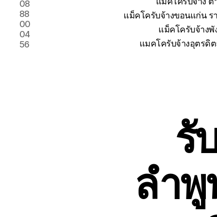
แม็คโครับจ้าง 
08
88
แม็คโครับจ้างขอนแก่น รา
00
แม็คโครับจ้างพั
04
แมคโครับจ้างอุตรดิต
56
รั
ลำพู