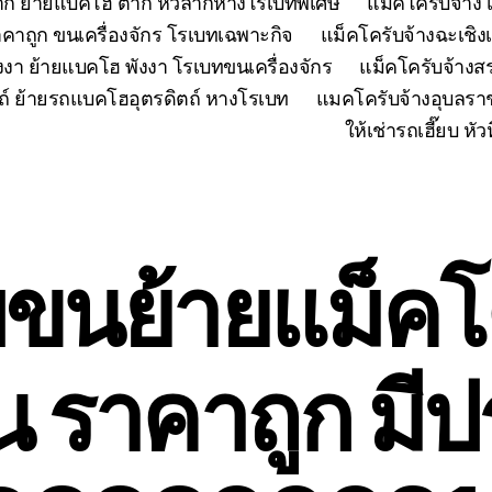
ตาก ย้ายแบคโฮ ตาก หัวลากหางโรเบทพิเศษ
แมคโครับจ้าง 
คาถูก ขนเครื่องจักร โรเบทเฉพาะกิจ
แม็คโครับจ้างฉะเชิง
งงา ย้ายแบคโฮ พังงา โรเบทขนเครื่องจักร
แม็คโครับจ้าง
ถ์ ย้ายรถแบคโฮอุตรดิตถ์ หางโรเบท
แมคโครับจ้างอุบลรา
ให้เช่ารถเฮี๊ยบ 
บขนย้ายแม็ค
น ราคาถูก มีป