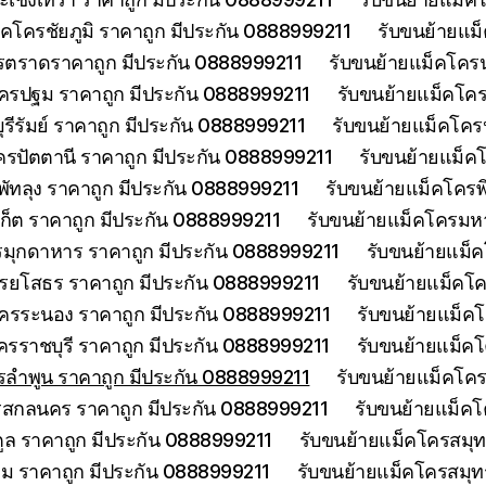
็คโครชัยภูมิ ราคาถูก มีประกัน 0888999211
รับขนย้ายแม
รตราดราคาถูก มีประกัน 0888999211
รับขนย้ายแม็คโคร
ครปฐม ราคาถูก มีประกัน 0888999211
รับขนย้ายแม็คโค
รีรัมย์ ราคาถูก มีประกัน 0888999211
รับขนย้ายแม็คโครป
ครปัตตานี ราคาถูก มีประกัน 0888999211
รับขนย้ายแม็ค
พัทลุง ราคาถูก มีประกัน 0888999211
รับขนย้ายแม็คโครพ
เก็ต ราคาถูก มีประกัน 0888999211
รับขนย้ายแม็คโครมห
รมุกดาหาร ราคาถูก มีประกัน 0888999211
รับขนย้ายแม็
รยโสธร ราคาถูก มีประกัน 0888999211
รับขนย้ายแม็คโค
โครระนอง ราคาถูก มีประกัน 0888999211
รับขนย้ายแม็ค
ครราชบุรี ราคาถูก มีประกัน 0888999211
รับขนย้ายแม็ค
รลำพูน ราคาถูก มีประกัน 0888999211
รับขนย้ายแม็คโคร
รสกลนคร ราคาถูก มีประกัน 0888999211
รับขนย้ายแม็ค
ูล ราคาถูก มีประกัน 0888999211
รับขนย้ายแม็คโครสมุ
ม ราคาถูก มีประกัน 0888999211
รับขนย้ายแม็คโครสมุ