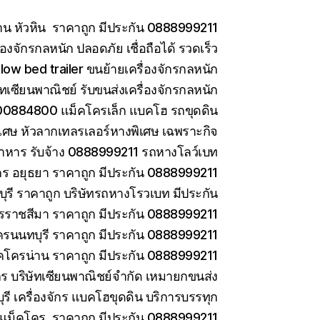
าน หัวหิน ราคาถูก มีประกัน 0888999211
องจักรกลหนัก ปลอดภัย เชื่อถือได้ รวดเร็ว
low bed trailer ขนย้ายเครื่องจักรกลหนัก
ษัทเซียนพาณิชย์ รับขนส่งเครื่องจักรกลหนัก
0884800 แม็คโครเล็ก แบคโฮ รถขุดดิน
เศษ หัวลากเทลรเลอร์หางพิเศษ เฉพราะกิจ
าหาร รับจ้าง 0888999211 รถหางโลว์เบท
ร อยุธยา ราคาถูก มีประกัน 0888999211
รี ราคาถูก บริษัทรถหางโรวเบท มีประกัน
ราชสีมา ราคาถูก มีประกัน 0888999211
ครนนทบุรี ราคาถูก มีประกัน 0888999211
คโครน่าน ราคาถูก มีประกัน 0888999211
ักร บริษัทเซียนพาณิชย์จำกัด เหมายกขนส่ง
ี เครื่องจักร แบคโฮขุดดิน บริการบรรทุก
ยแม็คโคร ราคาถูก มีประกัน 0888999211