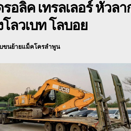
รอลิค เทรลเลอร์ หัวลา
งโลวเบท โลบอย
ับขนย้ายแม็คโครลำพูน