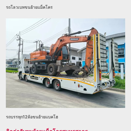
รถโลวเบทขนย้ายแม็คโคร
รถบรรทุก12ล้อขนย้ายแบคโฮ