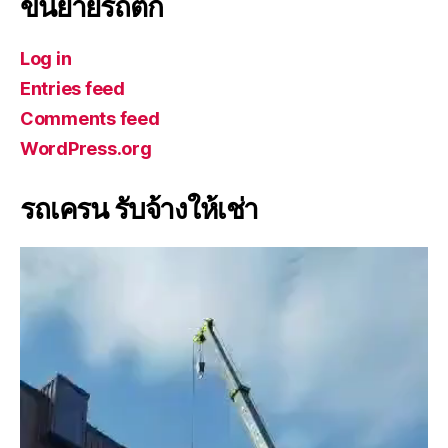
ขนย้ายรถตัก
Log in
Entries feed
Comments feed
WordPress.org
รถเครน รับจ้างให้เช่า
V
i
d
e
o
P
l
a
y
e