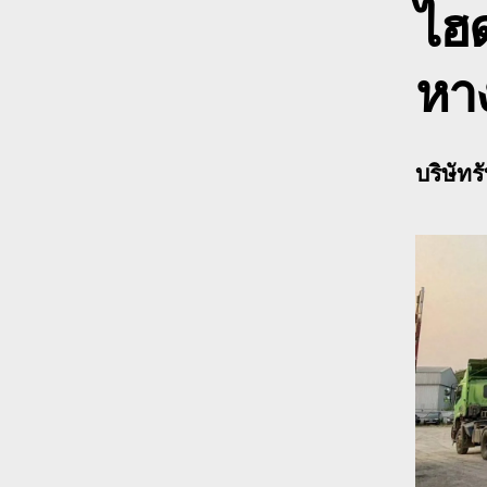
ไฮด
หา
บริษัท