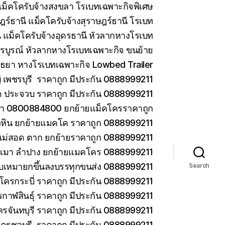
ม็คโครับจ้างสงขลา โรเบทเฉพาะกิจพิเศษ
ร์ธานี แม็คโครับจ้างสุราษฎร์ธานี โรเบท
 แม็คโครับจ้างอุดรธานี หัวลากหางโรเบท
รบูรณ์ หัวลากหางโรเบทเฉพาะกิจ ขนย้าย
ยา หางโรเบทเฉพาะกิจ Lowbed Trailer
เพชรบุรี ราคาถูก มีประกัน 0888999211
ด ประจวบ ราคาถูก มีประกัน 0888999211
ยา 0800884800 ยกย้ายแม็คโครราคาถูก
วหิน ยกย้ายแมคโค ราคาถูก 0888999211
แม่สอด ตาก ยกย้ายราคาถูก 0888999211
ม่เมา ลำปาง ยกย้ายแมคโคร 0888999211
 รับเหมายกขึ้นลงบรรทุกขนส่ง 0888999211
Search
โครกระบี่ ราคาถูก มีประกัน 0888999211
กาฬสินธุ์ ราคาถูก มีประกัน 0888999211
ครจันทบุรี ราคาถูก มีประกัน 0888999211
โครชลบุรี ราคาถูก มีประกัน 0888999211