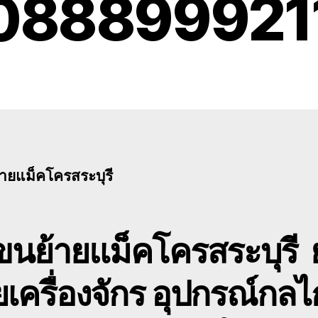
088899921
้ายแม็คโครสระบุรี
ขนย้ายแม็คโครสระบุรี
ยเครื่องจักร อุปกรณ์กลไ