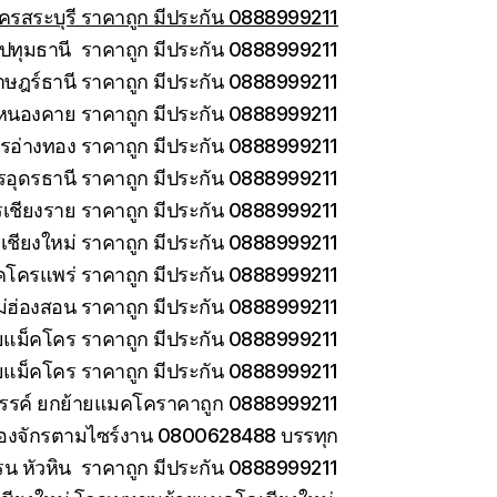
ครสระบุรี ราคาถูก มีประกัน 0888999211
ทุมธานี ราคาถูก มีประกัน 0888999211
าษฎร์ธานี ราคาถูก มีประกัน 0888999211
หนองคาย ราคาถูก มีประกัน 0888999211
รอ่างทอง ราคาถูก มีประกัน 0888999211
รอุดรธานี ราคาถูก มีประกัน 0888999211
เชียงราย ราคาถูก มีประกัน 0888999211
เชียงใหม่ ราคาถูก มีประกัน 0888999211
คโครแพร่ ราคาถูก มีประกัน 0888999211
่ฮ่องสอน ราคาถูก มีประกัน 0888999211
ายแม็คโคร ราคาถูก มีประกัน 0888999211
ยแม็คโคร ราคาถูก มีประกัน 0888999211
วรรค์ ยกย้ายแมคโคราคาถูก 0888999211
ครื่องจักรตามไซร์งาน 0800628488 บรรทุก
รน หัวหิน ราคาถูก มีประกัน 0888999211