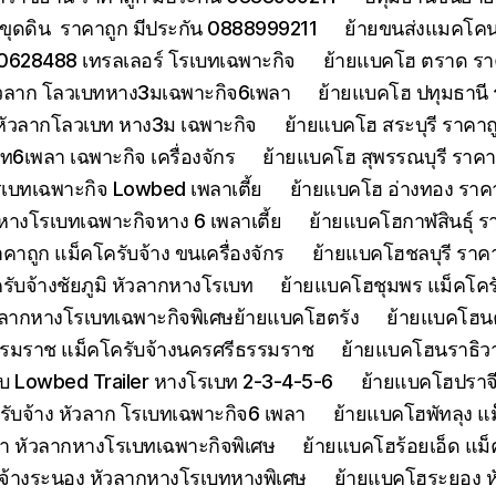
ขุดดิน ราคาถูก มีประกัน 0888999211
ย้ายขนส่งแมคโคนน
0628488 เทรลเลอร์ โรเบทเฉพาะกิจ
ย้ายแบคโฮ ตราด รา
หัวลาก โลวเบทหาง3มเฉพาะกิจ6เพลา
ย้ายแบคโฮ ปทุมธานี
 หัวลากโลวเบท หาง3ม เฉพาะกิจ
ย้ายแบคโฮ สระบุรี ราคาถ
บท6เพลา เฉพาะกิจ เครื่องจักร
ย้ายแบคโฮ สุพรรณบุรี ราค
รเบทเฉพาะกิจ Lowbed เพลาเตี้ย
ย้ายแบคโฮ อ่างทอง ราค
 หางโรเบทเฉพาะกิจหาง 6 เพลาเตี้ย
ย้ายแบคโฮกาฬสินธุ์ รา
ถูก แม็คโครับจ้าง ขนเครื่องจักร
ย้ายแบคโฮชลบุรี ราคา
รับจ้างชัยภูมิ หัวลากหางโรเบท
ย้ายแบคโฮชุมพร แม็คโคร
ัวลากหางโรเบทเฉพาะกิจพิเศษย้ายแบคโฮตรัง
ย้ายแบคโฮน
รมราช แม็คโครับจ้างนครศรีธรรมราช
ย้ายแบคโฮนราธิวาส
 Lowbed Trailer หางโรเบท 2-3-4-5-6
ย้ายแบคโฮปราจ
รับจ้าง หัวลาก โรเบทเฉพาะกิจ6 เพลา
ย้ายแบคโฮพัทลุง แม
า หัวลากหางโรเบทเฉพาะกิจพิเศษ
ย้ายแบคโฮร้อยเอ็ด แม็
จ้างระนอง หัวลากหางโรเบทหางพิเศษ
ย้ายแบคโฮระยอง ห