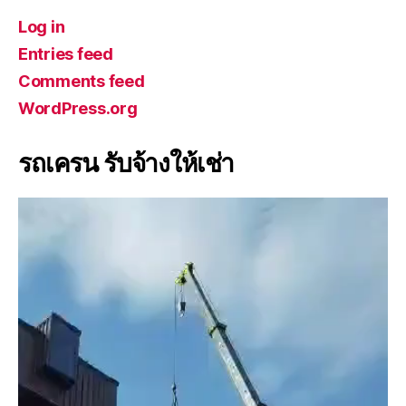
Log in
Entries feed
Comments feed
WordPress.org
รถเครน รับจ้างให้เช่า
V
i
d
e
o
P
l
a
y
e
r