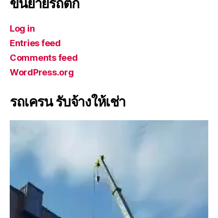
ขนย้ายรถตัก
Log in
Entries feed
Comments feed
WordPress.org
รถเครน รับจ้างให้เช่า
V
i
d
e
o
P
l
a
y
e