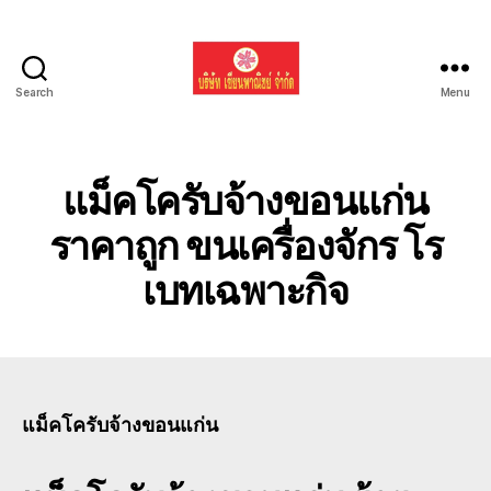
Search
Menu
รับ
ขน
ย้าย
รถ
แม็คโครับจ้างขอนแก่น
แบค
โฮ
ราคาถูก ขนเครื่องจักร โร
ทั่ว
เบทเฉพาะกิจ
ประเทศ.com
แม็คโครับจ้างขอนแก่น