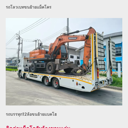
รถโลวเบทขนย้ายแม็คโคร
รถบรรทุก12ล้อขนย้ายแบคโฮ