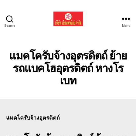
Search
Menu
รับ
ขน
ย้าย
รถ
แมคโครับจ้างอุตรดิตถ์ ย้าย
แบค
โฮ
รถแบคโฮอุตรดิตถ์ หางโร
ทั่ว
เบท
ประเทศ.com
แมคโครับจ้างอุตรดิตถ์