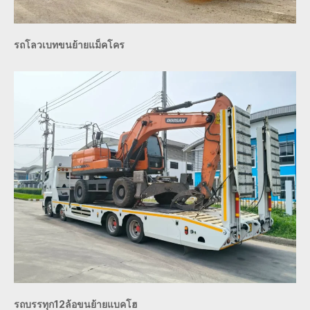
รถโลวเบทขนย้ายแม็คโคร
รถบรรทุก12ล้อขนย้ายแบคโฮ