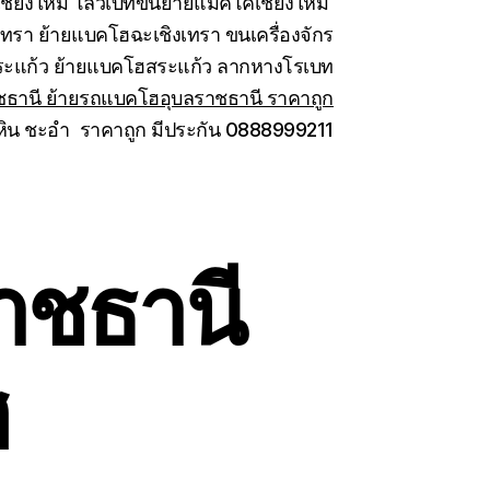
เชียงใหม่ โลวเบทขนย้ายแมคโคเชียงใหม่
เทรา ย้ายแบคโฮฉะเชิงเทรา ขนเครื่องจักร
สระแก้ว ย้ายแบคโฮสระแก้ว ลากหางโรเบท
ชธานี ย้ายรถแบคโฮอุบลราชธานี ราคาถูก
หัวหิน ชะอำ ราคาถูก มีประกัน 0888999211
าชธานี
ฮ