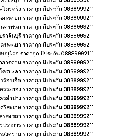
็คโครตรัง ราคาถูก มีประกัน 0888999211
นครนายก ราคาถูก มีประกัน 0888999211
รนครพนม ราคาถูก มีประกัน 0888999211
ราจีนบุรี ราคาถูก มีประกัน 0888999211
โครพะเยา ราคาถูก มีประกัน 0888999211
ิษณุโลก ราคาถูก มีประกัน 08889992111
าสารคาม ราคาถูก มีประกัน 0888999211
คโครยะลา ราคาถูก มีประกัน 0888999211
รร้อยเอ็ด ราคาถูก มีประกัน 0888999211
โครระยอง ราคาถูก มีประกัน 0888999211
โครลำปาง ราคาถูก มีประกัน 0888999211
ศรีสะเกษ ราคาถูก มีประกัน 0888999211
โครสงขลา ราคาถูก มีประกัน 0888999211
ทรปราการ ราคาถูก มีประกัน 0888999211
ทรสงคราม ราคาถูก มีประกัน 0888999211