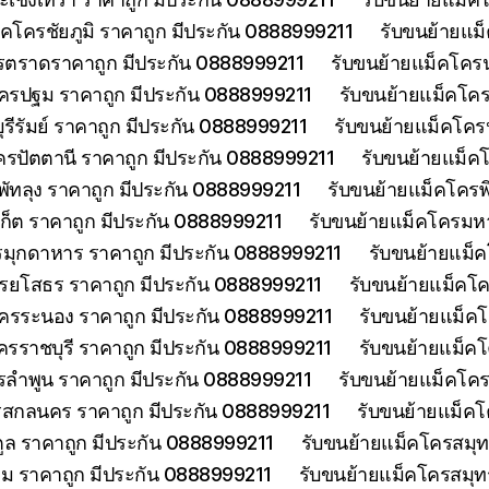
็คโครชัยภูมิ ราคาถูก มีประกัน 0888999211
รับขนย้ายแม
รตราดราคาถูก มีประกัน 0888999211
รับขนย้ายแม็คโคร
ครปฐม ราคาถูก มีประกัน 0888999211
รับขนย้ายแม็คโค
รีรัมย์ ราคาถูก มีประกัน 0888999211
รับขนย้ายแม็คโครป
ครปัตตานี ราคาถูก มีประกัน 0888999211
รับขนย้ายแม็ค
พัทลุง ราคาถูก มีประกัน 0888999211
รับขนย้ายแม็คโครพ
เก็ต ราคาถูก มีประกัน 0888999211
รับขนย้ายแม็คโครมห
รมุกดาหาร ราคาถูก มีประกัน 0888999211
รับขนย้ายแม็
รยโสธร ราคาถูก มีประกัน 0888999211
รับขนย้ายแม็คโค
โครระนอง ราคาถูก มีประกัน 0888999211
รับขนย้ายแม็ค
ครราชบุรี ราคาถูก มีประกัน 0888999211
รับขนย้ายแม็ค
รลำพูน ราคาถูก มีประกัน 0888999211
รับขนย้ายแม็คโคร
รสกลนคร ราคาถูก มีประกัน 0888999211
รับขนย้ายแม็ค
ูล ราคาถูก มีประกัน 0888999211
รับขนย้ายแม็คโครสมุ
ม ราคาถูก มีประกัน 0888999211
รับขนย้ายแม็คโครสมุ