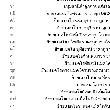
รถ
ปทุมธานีลำลูกกาขนส่งรถ
แม็
ย้ายรถแบคโฮพะเยา ราคาถูก 080
คโ
ย้ายแบคโฮ นนทบุรี ราคาถูก 
คร
ย้ายแบคโฮ ราชบุรี ราคาถูก
รถ
ย้ายแบคโฮ สิงห์บุรี ราคาถูก โลวเ
แบ
ย้ายแบคโฮ สุโขทัย ราคาถูก หางโ
คโ
ย้ายแบคโฮ อุทัยธานี ราคาถูก
ฮ
ย้ายแบคโฮกำแพงเพชร ราคา
รถ
ย้ายแบคโฮชัยภูมิ แม็คโค
ขุด
ย้ายแบคโฮตรัง แม็คโครับจ้างตรัง ห
ดิน
ย้ายแบคโฮนครศรีธร
แล
ย้ายแบคโฮประจวบ
ะ
ย้ายแบคโฮปัตตานี แม็คโค
เครื่
ย้ายแบคโฮยะลา แม็คโครับจ้างยะล
อง
ย้ายแบคโฮระนอง แม็คโครับ