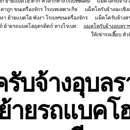
ตาก ย้ายแบคโฮ ตาก หัวลากหางโรเบทพิเศษ
แมคโครับจ้าง 
คาถูก ขนเครื่องจักร โรเบทเฉพาะกิจ
แม็คโครับจ้างฉะเชิง
งงา ย้ายแบคโฮ พังงา โรเบทขนเครื่องจักร
แม็คโครับจ้าง
ถ์ ย้ายรถแบคโฮอุตรดิตถ์ หางโรเบท
แมคโครับจ้างอุบลรา
ให้เช่ารถเฮี๊ยบ 
รับจ้างอุบลร
ย้ายรถแบคโ