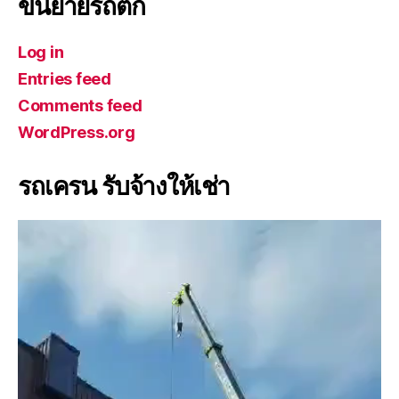
ขนย้ายรถตัก
Log in
Entries feed
Comments feed
WordPress.org
รถเครน รับจ้างให้เช่า
V
i
d
e
o
P
l
a
y
e