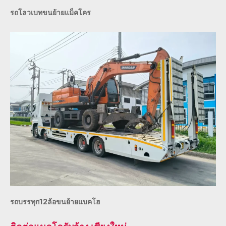
รถโลวเบทขนย้ายแม็คโคร
รถบรรทุก12ล้อขนย้ายแบคโฮ