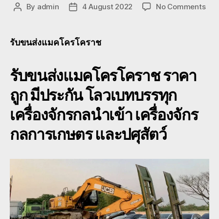
on
By
admin
4 August 2022
No Comments
Post
Post
รับ
author
date
ขนส่
แมค
รับขนส่งแมคโครโคราช
โคร
ย้าย
รับขนส่งแมคโครโคราช
ราคา
แบ
โฮ
ถูก มีประกัน โลวเบทบรรทุก
โคร
ย้าย
เครื่องจักรกลนำเข้า เครื่องจักร
แบ
โฮ2
กลการเกษตร และปศุสัตว์