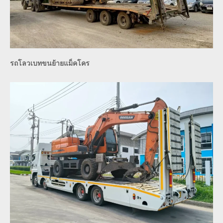
รถโลวเบทขนย้ายแม็คโคร