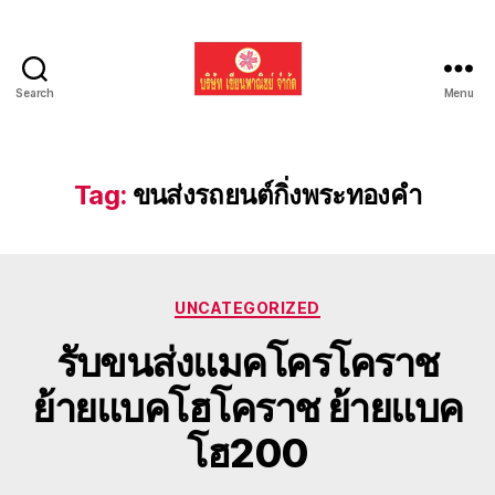
Search
Menu
รับ
ขน
ย้าย
รถ
Tag:
ขนส่งรถยนต์กิ่งพระทองคำ
แบค
โฮ
ทั่ว
ประเทศ.com
Categories
UNCATEGORIZED
รับขนส่งแมคโครโคราช
ย้ายแบคโฮโคราช ย้ายแบค
โฮ200