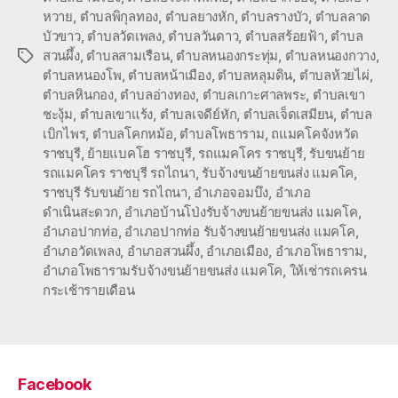
หวาย
,
ตำบลพิกุลทอง
,
ตำบลยางหัก
,
ตำบลรางบัว
,
ตำบลลาด
บัวขาว
,
ตำบลวัดเพลง
,
ตำบลวันดาว
,
ตำบลสร้อยฟ้า
,
ตำบล
สวนผึ้ง
,
ตำบลสามเรือน
,
ตำบลหนองกระทุ่ม
,
ตำบลหนองกวาง
,
Tags
ตำบลหนองโพ
,
ตำบลหน้าเมือง
,
ตำบลหลุมดิน
,
ตำบลห้วยไผ่
,
ตำบลหินกอง
,
ตำบลอ่างทอง
,
ตำบลเกาะศาลพระ
,
ตำบลเขา
ชะงุ้ม
,
ตำบลเขาแร้ง
,
ตำบลเจดีย์หัก
,
ตำบลเจ็ดเสมียน
,
ตำบล
เบิกไพร
,
ตำบลโคกหม้อ
,
ตำบลโพธาราม
,
ถแมคโคจังหวัด
ราชบุรี
,
ย้ายแบคโฮ ราชบุรี
,
รถแมคโคร ราชบุรี
,
รับขนย้าย
รถแมคโคร ราชบุรี รถไถนา
,
รับจ้างขนย้ายขนส่ง แมคโค
,
ราชบุรี รับขนย้าย รถไถนา
,
อำเภอจอมบึง
,
อำเภอ
ดำเนินสะดวก
,
อำเภอบ้านโป่งรับจ้างขนย้ายขนส่ง แมคโค
,
อำเภอปากท่อ
,
อำเภอปากท่อ รับจ้างขนย้ายขนส่ง แมคโค
,
อำเภอวัดเพลง
,
อำเภอสวนผึ้ง
,
อำเภอเมือง
,
อำเภอโพธาราม
,
อำเภอโพธารามรับจ้างขนย้ายขนส่ง แมคโค
,
ให้เช่ารถเครน
กระเช้ารายเดือน
Facebook