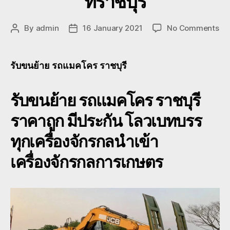
ทราชบุรี
on
By
admin
16 January 2021
No Comments
Post
Post
รับ
author
date
ขน
ย้า
รับขนย้าย รถแมคโคร ราชบุรี
รถ
แม
รับขนย้าย รถแมคโคร ราชบุรี
ราช
ย้า
ราคาถูก มีประกัน โลวเบทบรร
รถ
ขุด
ทุกเครื่องจักรกลนำเข้า
08
โล
เครื่องจักรกลการเกษตร
ทร
บุรี