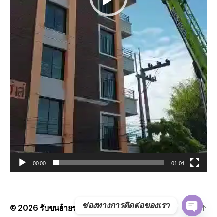
00:00
01:04
ช่องทางการติดต่อของเรา
© 2026
รับขนย้ายรถแบคโฮทั่วประเทศ.com
Up
↑