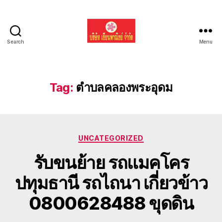
Search
Menu
รับ
ขน
ย้าย
รถ
Tag:
ตำบลคลองพระอุดม
แบค
โฮ
ทั่ว
ประเทศ.com
Categories
UNCATEGORIZED
รับขนย้าย รถแมคโคร
ปทุมธานี รถไถนา เกี่ยวข้าว
0800628488 ขุดดิน