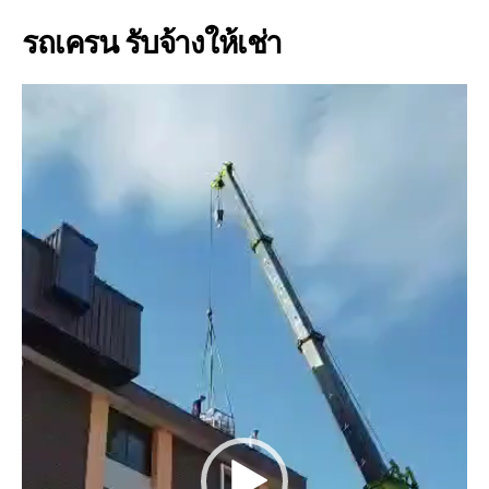
รถเครน รับจ้างให้เช่า
V
i
d
e
o
P
l
a
y
e
r