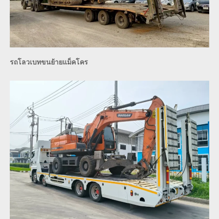
รถโลวเบทขนย้ายแม็คโคร