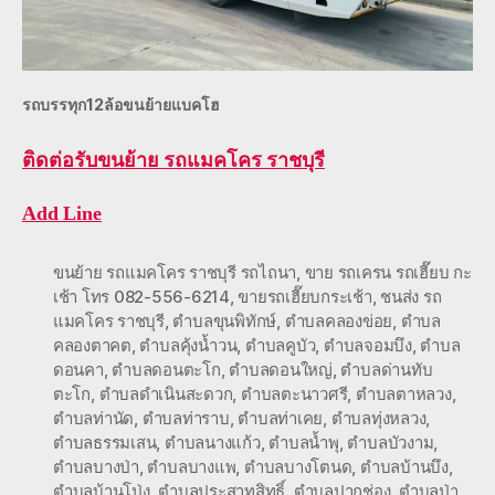
รถบรรทุก12ล้อขนย้ายแบคโฮ
ติดต่อ
รับขนย้าย รถแมคโคร ราชบุรี
Add Line
ขนย้าย รถแมคโคร ราชบุรี รถไถนา
,
ขาย รถเครน รถเฮี๊ยบ กะ
เช้า โทร 082-556-6214
,
ขายรถเฮี๊ยบกระเช้า
,
ชนส่ง รถ
แมคโคร ราชบุรี
,
ตำบลขุนพิทักษ์
,
ตำบลคลองข่อย
,
ตำบล
คลองตาคต
,
ตำบลคุ้งน้ำวน
,
ตำบลคูบัว
,
ตำบลจอมบึง
,
ตำบล
ดอนคา
,
ตำบลดอนตะโก
,
ตำบลดอนใหญ่
,
ตำบลด่านทับ
ตะโก
,
ตำบลดำเนินสะดวก
,
ตำบลตะนาวศรี
,
ตำบลตาหลวง
,
ตำบลท่านัด
,
ตำบลท่าราบ
,
ตำบลท่าเคย
,
ตำบลทุ่งหลวง
,
ตำบลธรรมเสน
,
ตำบลนางแก้ว
,
ตำบลน้ำพุ
,
ตำบลบัวงาม
,
ตำบลบางป่า
,
ตำบลบางแพ
,
ตำบลบางโตนด
,
ตำบลบ้านบึง
,
ตำบลบ้านโป่ง
,
ตำบลประสาทสิทธิ์
,
ตำบลปากช่อง
,
ตำบลป่า