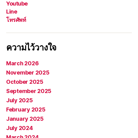
Youtube
Line
โทรศัพท์
ความไว้วางใจ
March 2026
November 2025
October 2025
September 2025
July 2025
February 2025
January 2025
July 2024
March 2024