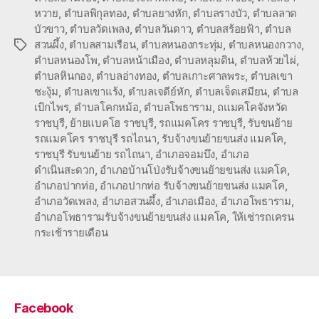
หวาย
,
ตำบลพิกุลทอง
,
ตำบลยางหัก
,
ตำบลรางบัว
,
ตำบลลาด
บัวขาว
,
ตำบลวัดเพลง
,
ตำบลวันดาว
,
ตำบลสร้อยฟ้า
,
ตำบล
สวนผึ้ง
,
ตำบลสามเรือน
,
ตำบลหนองกระทุ่ม
,
ตำบลหนองกวาง
,
Tags
ตำบลหนองโพ
,
ตำบลหน้าเมือง
,
ตำบลหลุมดิน
,
ตำบลห้วยไผ่
,
ตำบลหินกอง
,
ตำบลอ่างทอง
,
ตำบลเกาะศาลพระ
,
ตำบลเขา
ชะงุ้ม
,
ตำบลเขาแร้ง
,
ตำบลเจดีย์หัก
,
ตำบลเจ็ดเสมียน
,
ตำบล
เบิกไพร
,
ตำบลโคกหม้อ
,
ตำบลโพธาราม
,
ถแมคโคจังหวัด
ราชบุรี
,
ย้ายแบคโฮ ราชบุรี
,
รถแมคโคร ราชบุรี
,
รับขนย้าย
รถแมคโคร ราชบุรี รถไถนา
,
รับจ้างขนย้ายขนส่ง แมคโค
,
ราชบุรี รับขนย้าย รถไถนา
,
อำเภอจอมบึง
,
อำเภอ
ดำเนินสะดวก
,
อำเภอบ้านโป่งรับจ้างขนย้ายขนส่ง แมคโค
,
อำเภอปากท่อ
,
อำเภอปากท่อ รับจ้างขนย้ายขนส่ง แมคโค
,
อำเภอวัดเพลง
,
อำเภอสวนผึ้ง
,
อำเภอเมือง
,
อำเภอโพธาราม
,
อำเภอโพธารามรับจ้างขนย้ายขนส่ง แมคโค
,
ให้เช่ารถเครน
กระเช้ารายเดือน
Facebook