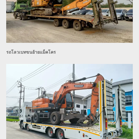
รถโลวเบทขนย้ายแม็คโคร