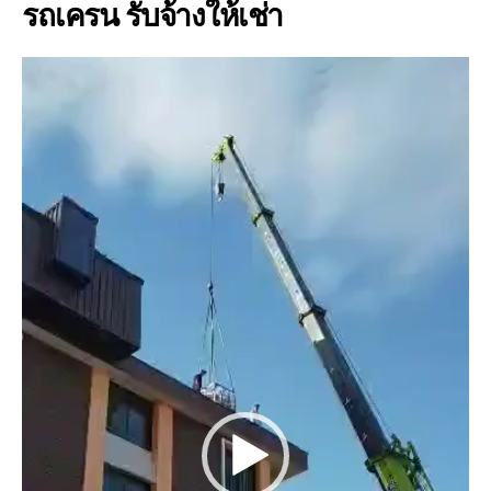
รถเครน รับจ้างให้เช่า
V
i
d
e
o
P
l
a
y
e
r