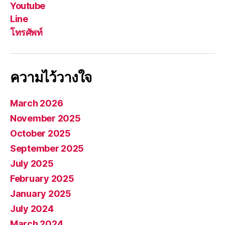
Youtube
Line
โทรศัพท์
ความไว้วางใจ
March 2026
November 2025
October 2025
September 2025
July 2025
February 2025
January 2025
July 2024
March 2024