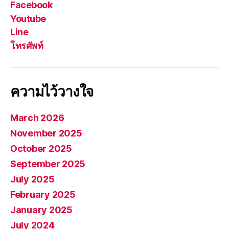
Facebook
Youtube
Line
โทรศัพท์
ความไว้วางใจ
March 2026
November 2025
October 2025
September 2025
July 2025
February 2025
January 2025
July 2024