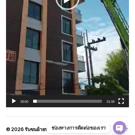
00:00
01:04
ช่องทางการติดต่อของเรา
© 2026
รับขนย้ายรถแบคโฮทั่วประเทศ.com
Up
↑