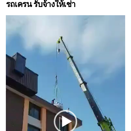
รถเครน รับจ้างให้เช่า
V
i
d
e
o
P
l
a
y
e
r