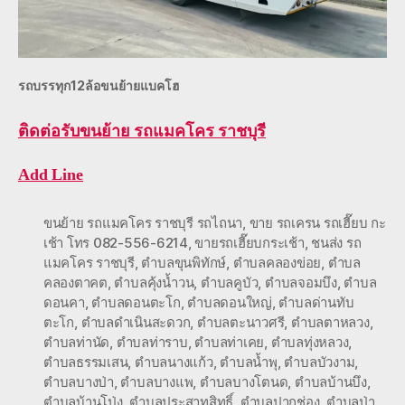
รถบรรทุก12ล้อขนย้ายแบคโฮ
ติดต่อ
รับขนย้าย รถแมคโคร ราชบุรี
Add Line
ขนย้าย รถแมคโคร ราชบุรี รถไถนา
,
ขาย รถเครน รถเฮี๊ยบ กะ
เช้า โทร 082-556-6214
,
ขายรถเฮี๊ยบกระเช้า
,
ชนส่ง รถ
แมคโคร ราชบุรี
,
ตำบลขุนพิทักษ์
,
ตำบลคลองข่อย
,
ตำบล
คลองตาคต
,
ตำบลคุ้งน้ำวน
,
ตำบลคูบัว
,
ตำบลจอมบึง
,
ตำบล
ดอนคา
,
ตำบลดอนตะโก
,
ตำบลดอนใหญ่
,
ตำบลด่านทับ
ตะโก
,
ตำบลดำเนินสะดวก
,
ตำบลตะนาวศรี
,
ตำบลตาหลวง
,
ตำบลท่านัด
,
ตำบลท่าราบ
,
ตำบลท่าเคย
,
ตำบลทุ่งหลวง
,
ตำบลธรรมเสน
,
ตำบลนางแก้ว
,
ตำบลน้ำพุ
,
ตำบลบัวงาม
,
ตำบลบางป่า
,
ตำบลบางแพ
,
ตำบลบางโตนด
,
ตำบลบ้านบึง
,
ตำบลบ้านโป่ง
,
ตำบลประสาทสิทธิ์
,
ตำบลปากช่อง
,
ตำบลป่า