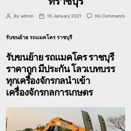
ทราชบุรี
on
By
admin
16 January 2021
No Comments
Post
Post
รับ
author
date
ขน
ย้า
รับขนย้าย รถแมคโคร ราชบุรี
รถ
แม
รับขนย้าย รถแมคโคร ราชบุรี
ราช
ย้า
ราคาถูก มีประกัน โลวเบทบรร
รถ
ขุด
ทุกเครื่องจักรกลนำเข้า
08
โล
เครื่องจักรกลการเกษตร
ทร
บุรี