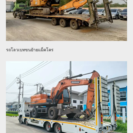
รถโลวเบทขนย้ายแม็คโคร