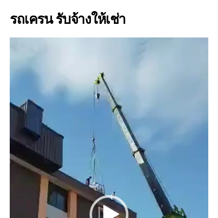
รถเครน รับจ้างให้เช่า
V
i
d
e
o
P
l
a
y
e
r