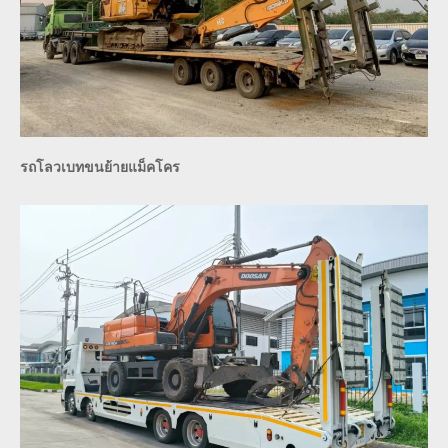
รถโลวเบทขนย้ายแม็คโคร