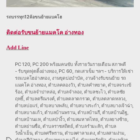
รถบรรทุก12ล้อขนย้ายแบคโฮ
ติดต่อ
รับขนย้ายแมคโค อ่างทอง
Add Line
PC 120
,
PC 200 พร้อมคนขับ ทั้งรายวันรายเดือน สภาพดี
- รับขุดฟุตติ้งอ่างทอง
,
PC 60
,
กดเสาเข็ม ฯลฯ - บริการให้เช่า
รถแบคโฮอ่างทอง
,
งานขุดบ่อบำบัด
,
งานจ้างรับขนย้าย รถ
แมคโค อ่างทอง
,
ตำบลคลองวัว
,
ตำบลคำหยาด
,
ตำบลจระเข้
ร้อง
,
ตำบลจำปาหล่อ
,
ตำบลจำลอง
,
ตำบลชะไว
,
ตำบลชัย
ฤทธิ์
,
ตำบลตรีณรงค์
,
ตำบลตลาดกรวด
,
ตำบลตลาดหลวง
,
ตำบลบ่อแร่
,
ตำบลบางพลับ
,
ตำบลบางระกำ
,
ตำบลบางเจ้าฉ่า
,
ตำบลบางแก้ว
,
ตำบลบ้านพราน
,
ตำบลบ้านรี
,
ตำบลบ้านอิฐ
,
ตำบลบ้านแห
,
ตำบลป่างิ้ว
,
ตำบลมหาดไทย
,
ตำบลยางซ้าย
,
ตำบลย่านซื่อ
,
ตำบลราชสถิตย์
,
ตำบลรำมะสัก
,
ตำบล
วังน้ำเย็น
,
ตำบลศรีพราน
,
ตำบลศาลาแดง
,
ตำบลสามง่าม
,
ตำบลสีบัวทอง
,
ตำบลหนองแม่ไก่
,
ตำบลหลักฟ้า
,
ตำบลห้วย