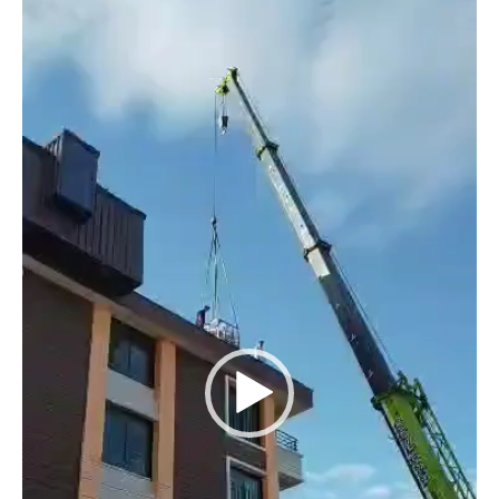
i
d
e
o
P
l
a
y
e
r