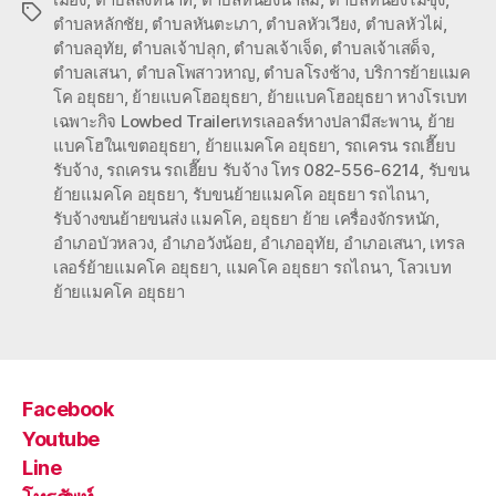
Tags
ตำบลหลักชัย
,
ตำบลหันตะเภา
,
ตำบลหัวเวียง
,
ตำบลหัวไผ่
,
ตำบลอุทัย
,
ตำบลเจ้าปลุก
,
ตำบลเจ้าเจ็ด
,
ตำบลเจ้าเสด็จ
,
ตำบลเสนา
,
ตำบลโพสาวหาญ
,
ตำบลโรงช้าง
,
บริการย้ายแมค
โค อยุธยา
,
ย้ายแบคโฮอยุธยา
,
ย้ายแบคโฮอยุธยา หางโรเบท
เฉพาะกิจ Lowbed Trailerเทรเลอลร์หางปลามีสะพาน
,
ย้าย
แบคโฮในเขตอยุธยา
,
ย้ายแมคโค อยุธยา
,
รถเครน รถเฮี๊ยบ
รับจ้าง
,
รถเครน รถเฮี๊ยบ รับจ้าง โทร 082-556-6214
,
รับขน
ย้ายแมคโค อยุธยา
,
รับขนย้ายแมคโค อยุธยา รถไถนา
,
รับจ้างขนย้ายขนส่ง แมคโค
,
อยุธยา ย้าย เครื่องจักรหนัก
,
อำเภอบัวหลวง
,
อำเภอวังน้อย
,
อำเภออุทัย
,
อำเภอเสนา
,
เทรล
เลอร์ย้ายแมคโค อยุธยา
,
แมคโค อยุธยา รถไถนา
,
โลวเบท
ย้ายแมคโค อยุธยา
Facebook
Youtube
Line