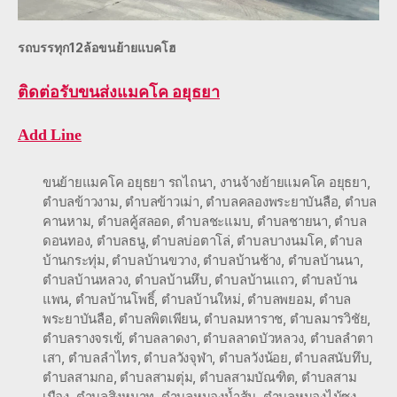
รถบรรทุก12ล้อขนย้ายแบคโฮ
ติดต่อ
รับขนส่งแมคโค อยุธยา
Add Line
ขนย้ายแมคโค อยุธยา รถไถนา
,
งานจ้างย้ายแมคโค อยุธยา
,
ตำบลข้าวงาม
,
ตำบลข้าวเม่า
,
ตำบลคลองพระยาบันลือ
,
ตำบล
คานหาม
,
ตำบลคู้สลอด
,
ตำบลชะแมบ
,
ตำบลชายนา
,
ตำบล
ดอนทอง
,
ตำบลธนู
,
ตำบลบ่อตาโล่
,
ตำบลบางนมโค
,
ตำบล
บ้านกระทุ่ม
,
ตำบลบ้านขวาง
,
ตำบลบ้านช้าง
,
ตำบลบ้านนา
,
ตำบลบ้านหลวง
,
ตำบลบ้านหึบ
,
ตำบลบ้านแถว
,
ตำบลบ้าน
แพน
,
ตำบลบ้านโพธิ์
,
ตำบลบ้านใหม่
,
ตำบลพยอม
,
ตำบล
พระยาบันลือ
,
ตำบลพิตเพียน
,
ตำบลมหาราช
,
ตำบลมารวิชัย
,
ตำบลรางจรเข้
,
ตำบลลาดงา
,
ตำบลลาดบัวหลวง
,
ตำบลลำตา
เสา
,
ตำบลลำไทร
,
ตำบลวังจุฬา
,
ตำบลวังน้อย
,
ตำบลสนับทึบ
,
ตำบลสามกอ
,
ตำบลสามตุ่ม
,
ตำบลสามบัณฑิต
,
ตำบลสาม
เมือง
,
ตำบลสิงหนาท
,
ตำบลหนองน้ำส้ม
,
ตำบลหนองไม้ซุง
,