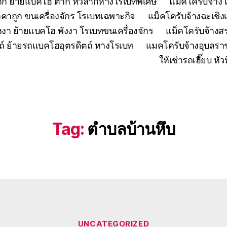
ตาก ย้ายแบคโฮ ตาก หัวลากหางโรเบทพิเศษ
แมคโครับจ้าง 
คาถูก ขนเครื่องจักร โรเบทเฉพาะกิจ
แม็คโครับจ้างฉะเชิง
งงา ย้ายแบคโฮ พังงา โรเบทขนเครื่องจักร
แม็คโครับจ้าง
ถ์ ย้ายรถแบคโฮอุตรดิตถ์ หางโรเบท
แมคโครับจ้างอุบลรา
ให้เช่ารถเฮี๊ยบ 
Tag:
ตำบลบ้านหึบ
Categories
UNCATEGORIZED