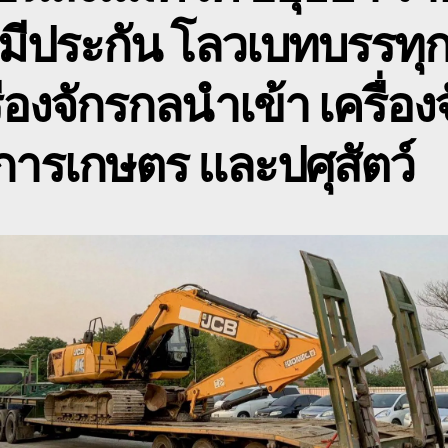
 มีประกัน โลวเบทบรรทุ
เ
ข
เ
ื่องจักรกลนำเข้า เครื่อง
ารเกษตร และปศุสัตว์