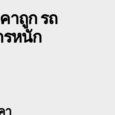
คาถูก รถ
ักรหนัก
on
ับ
ขน
่ง
แมค
โค
อยุธยา
ราคา
ูก
คา
รถ