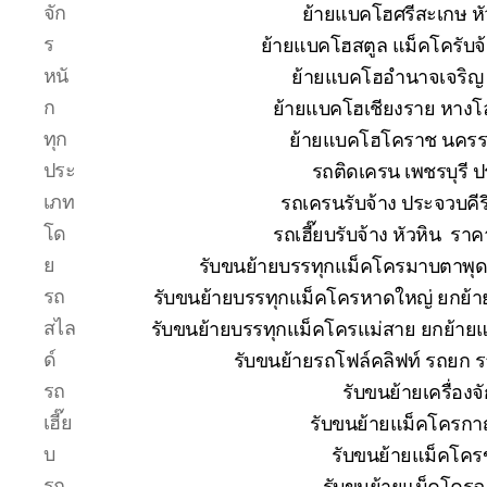
จัก
ย้ายแบคโฮศรีสะเกษ หั
ร
ย้ายแบคโฮสตูล แม็คโครับจ
หนั
ย้ายแบคโฮอำนาจเจริญ 
ก
ย้ายแบคโฮเชียงราย หางโ
ทุก
ย้ายแบคโฮโคราช นคร
ประ
รถติดเครน เพชรบุรี 
เภท
รถเครนรับจ้าง ประจวบคีร
โด
รถเฮี๊ยบรับจ้าง หัวหิน ร
ย
รับขนย้ายบรรทุกแม็คโครมาบตาพุ
รถ
รับขนย้ายบรรทุกแม็คโครหาดใหญ่ ยกย
สไล
รับขนย้ายบรรทุกแม็คโครแม่สาย ยกย้า
ด์
รับขนย้ายรถโฟล์คลิฟท์ รถยก 
รถ
รับขนย้ายเครื่อง
เฮี๊ย
รับขนย้ายแม็คโครกาญ
บ
รับขนย้ายแม็คโคร
รถ
รับขนย้ายแม็คโครฉ