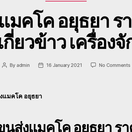
งแมคโค อยุธยา รา
กี่ยวข้าว เครื่องจ
By
admin
16 January 2021
No Comments
Post
Post
ร
author
date
ส
่งแมคโค อยุธยา
ถ
บขนส่งแมคโค อยุธยา
รา