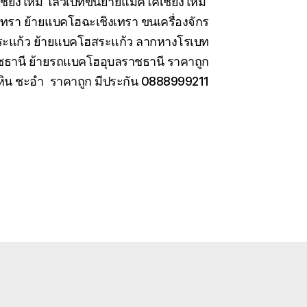
เชียงใหม่ โลวเบทขนย้ายแมคโคเชียงใหม่
เทรา ย้ายแบคโฮฉะเชิงเทรา ขนเครื่องจักร
สระแก้ว ย้ายแบคโฮสระแก้ว ลากหางโรเบท
ชธานี ย้ายรถแบคโฮอุบลราชธานี ราคาถูก
หัวหิน ชะอำ ราคาถูก มีประกัน 0888999211