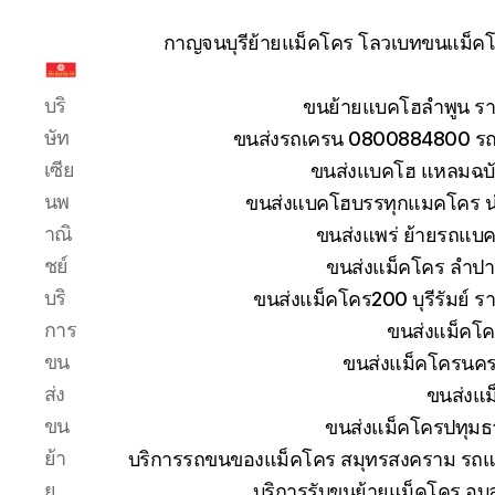
กาญจนบุรีย้ายแม็คโคร โลวเบทขนแม็คโค
รับ
บริ
ขนย้ายแบคโฮลำพูน รา
ขน
ย้าย
ษัท
ขนส่งรถเครน 0800884800 รถห
รถ
เซีย
ขนส่งแบคโฮ แหลมฉบัง
แบค
นพ
ขนส่งแบคโฮบรรทุกแมคโคร น
โฮ
าณิ
ขนส่งแพร่ ย้ายรถแบคโ
ทั่ว
ประเทศ.com
ชย์
ขนส่งแม็คโคร ลำปา
บริ
ขนส่งแม็คโคร200 บุรีรัมย์ ร
การ
ขนส่งแม็คโค
ขน
ขนส่งแม็คโครนคร
ส่ง
ขนส่งแม
ขน
ขนส่งแม็คโครปทุมธ
ย้า
บริการรถขนของแม็คโคร สมุทรสงคราม รถแม
ย
บริการรับขนย้ายแม็คโคร อุ