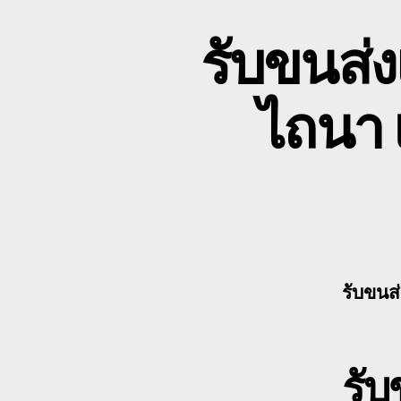
รับขนส่
ไถนา เ
รับขนส
รั