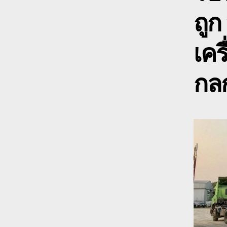
ถูก
เคร
กลก