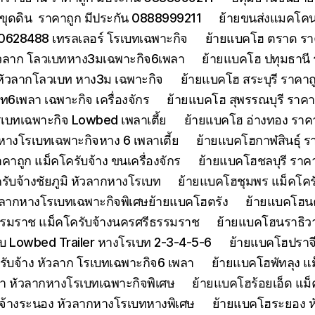
ขุดดิน ราคาถูก มีประกัน 0888999211
ย้ายขนส่งแมคโคนน
0628488 เทรลเลอร์ โรเบทเฉพาะกิจ
ย้ายแบคโฮ ตราด รา
หัวลาก โลวเบทหาง3มเฉพาะกิจ6เพลา
ย้ายแบคโฮ ปทุมธานี
 หัวลากโลวเบท หาง3ม เฉพาะกิจ
ย้ายแบคโฮ สระบุรี ราคาถ
บท6เพลา เฉพาะกิจ เครื่องจักร
ย้ายแบคโฮ สุพรรณบุรี ราค
รเบทเฉพาะกิจ Lowbed เพลาเตี้ย
ย้ายแบคโฮ อ่างทอง ราค
 หางโรเบทเฉพาะกิจหาง 6 เพลาเตี้ย
ย้ายแบคโฮกาฬสินธุ์ รา
ถูก แม็คโครับจ้าง ขนเครื่องจักร
ย้ายแบคโฮชลบุรี ราคา
รับจ้างชัยภูมิ หัวลากหางโรเบท
ย้ายแบคโฮชุมพร แม็คโคร
ัวลากหางโรเบทเฉพาะกิจพิเศษย้ายแบคโฮตรัง
ย้ายแบคโฮน
รมราช แม็คโครับจ้างนครศรีธรรมราช
ย้ายแบคโฮนราธิวาส
 Lowbed Trailer หางโรเบท 2-3-4-5-6
ย้ายแบคโฮปราจ
รับจ้าง หัวลาก โรเบทเฉพาะกิจ6 เพลา
ย้ายแบคโฮพัทลุง แม
า หัวลากหางโรเบทเฉพาะกิจพิเศษ
ย้ายแบคโฮร้อยเอ็ด แม็
จ้างระนอง หัวลากหางโรเบทหางพิเศษ
ย้ายแบคโฮระยอง ห