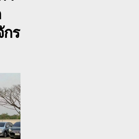
ไถนา
ก
กี่ยว
้าว
ครื่องจักร
จักร
หนัก