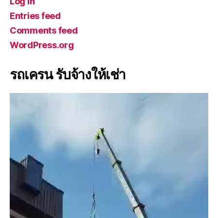
Log in
Entries feed
Comments feed
WordPress.org
รถเครน รับจ้างให้เช่า
V
i
d
e
o
P
l
a
y
e
r