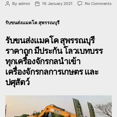
on
By
admin
16 January 2021
No Comments
Post
Post
รับ
author
date
ขน
ส่ง
รับขนส่งแมคโค สุพรรณบุรี
แม
โค
รับขนส่งแมคโค สุพรรณบุรี
สุพ
รา
ราคาถูก มีประกัน โลวเบทบรร
ถูก
เคร
ทุกเครื่องจักรกลนำเข้า
กล
เกี่
เครื่องจักรกลการเกษตร และ
ข้า
ปศุสัตว์