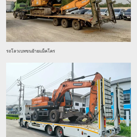
รถโลวเบทขนย้ายแม็คโคร