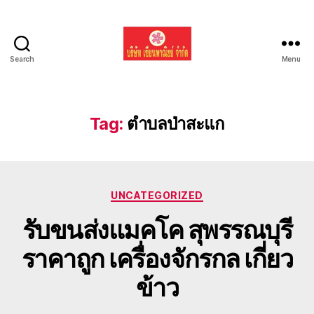
Search
Menu
รับ
ขน
ย้าย
รถ
Tag:
ตำบลป่าสะแก
แบค
โฮ
ทั่ว
ประเทศ.com
Categories
UNCATEGORIZED
รับขนส่งแมคโค สุพรรณบุรี
ราคาถูก เครื่องจักรกล เกี่ยว
ข้าว