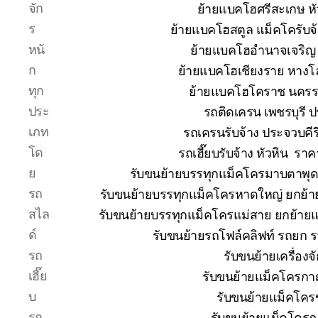
จัก
ย้ายแบคโฮศรีสะเกษ หั
ร
ย้ายแบคโฮสตูล แม็คโครับจ
หนั
ย้ายแบคโฮอำนาจเจริญ 
ก
ย้ายแบคโฮเชียงราย หางโ
ทุก
ย้ายแบคโฮโคราช นคร
ประ
รถติดเครน เพชรบุรี 
เภท
รถเครนรับจ้าง ประจวบคีร
โด
รถเฮี๊ยบรับจ้าง หัวหิน ร
ย
รับขนย้ายบรรทุกแม็คโครมาบตาพุ
รถ
รับขนย้ายบรรทุกแม็คโครหาดใหญ่ ยกย
สไล
รับขนย้ายบรรทุกแม็คโครแม่สาย ยกย้า
ด์
รับขนย้ายรถโฟล์คลิฟท์ รถยก 
รถ
รับขนย้ายเครื่อง
เฮี๊ย
รับขนย้ายแม็คโครกาญ
บ
รับขนย้ายแม็คโคร
รถ
รับขนย้ายแม็คโครฉ