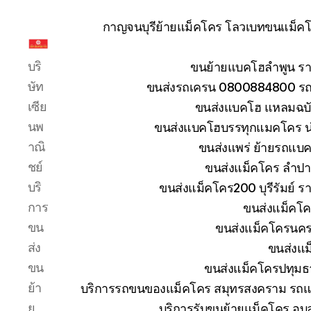
กาญจนบุรีย้ายแม็คโคร โลวเบทขนแม็คโค
รับ
บริ
ขนย้ายแบคโฮลำพูน รา
ขน
ย้าย
ษัท
ขนส่งรถเครน 0800884800 รถห
รถ
เซีย
ขนส่งแบคโฮ แหลมฉบัง
แบค
นพ
ขนส่งแบคโฮบรรทุกแมคโคร น
โฮ
าณิ
ขนส่งแพร่ ย้ายรถแบคโ
ทั่ว
ประเทศ.com
ชย์
ขนส่งแม็คโคร ลำปา
บริ
ขนส่งแม็คโคร200 บุรีรัมย์ ร
การ
ขนส่งแม็คโค
ขน
ขนส่งแม็คโครนคร
ส่ง
ขนส่งแม
ขน
ขนส่งแม็คโครปทุมธ
ย้า
บริการรถขนของแม็คโคร สมุทรสงคราม รถแม
ย
บริการรับขนย้ายแม็คโคร อุ