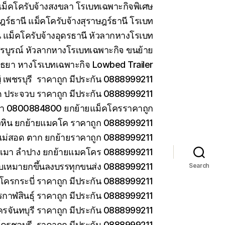
ม็คโครับจ้างสงขลา โรเบทเฉพาะกิจพิเศษ
ร์ธานี แม็คโครับจ้างสุราษฎร์ธานี โรเบท
 แม็คโครับจ้างอุดรธานี หัวลากหางโรเบท
รบูรณ์ หัวลากหางโรเบทเฉพาะกิจ ขนย้าย
ยา หางโรเบทเฉพาะกิจ Lowbed Trailer
เพชรบุรี ราคาถูก มีประกัน 0888999211
ด ประจวบ ราคาถูก มีประกัน 0888999211
ยา 0800884800 ยกย้ายแม็คโครราคาถูก
วหิน ยกย้ายแมคโค ราคาถูก 0888999211
แม่สอด ตาก ยกย้ายราคาถูก 0888999211
ม่เมา ลำปาง ยกย้ายแมคโคร 0888999211
 รับเหมายกขึ้นลงบรรทุกขนส่ง 0888999211
Search
โครกระบี่ ราคาถูก มีประกัน 0888999211
กาฬสินธุ์ ราคาถูก มีประกัน 0888999211
ครจันทบุรี ราคาถูก มีประกัน 0888999211
โครชลบุรี ราคาถูก มีประกัน 0888999211