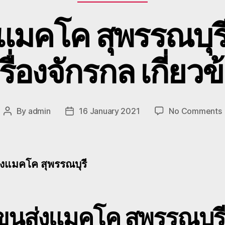
แมคโค สุพรรณบุร
รื่องจักรกล เกี่ยวข
By
admin
16 January 2021
No Comments
Post
Post
ร
author
date
ส
่งแมคโค สุพรรณบุรี
ส
ถ
ขนส่งแมคโค สุพรรณบุร
เ