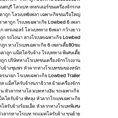
ทบุรี โลวเบท เทลรเลอร์ขนเครี่องจักรกล
คาถูก โลวเบท6เพลา เฉพาะกิจขนเรือใหญ่
 ราคาถูก โรเบทเฉพาะกิจ Lowbed 6 เพลา
ูก เทรเลอลร์ โลวเบทหาง 6เพลา กว้างยาว
าถูก รถไถนา หางโรเบทเฉพาะกิจ Lowbed
าถูก หางโรเบทเฉพาะกิจ 6 เพลาเตี้ย80ซม
คาถูก แม็คโครับจ้าง โรเบทหาง พิเศษเตี้ย
ถูก บริษัทหางโรเบทขนเครื่องจักรโรงงาน
ับจ้างชุมพร หัวลากหางโรเบทขนของหนัก
ครนายก โรเบทเฉพาะกิจ Lowbed Trailer
 แม็คโครับจ้างนราธิวาส ย้ายเครื่องจักร
ีน หัวลากหางโลวเบทหาง3ม รถเฉพาะกิจ
็คโครับจ้าง พัทลุง หัวลากโรเบทเฉพาะกิจ
คโครับจ้างร้อยเอ็ด หัวลากหางโรเบทพิเศษ
ัวลากหางโรเบท รถแมคโครับจ้าง ขนย้าย