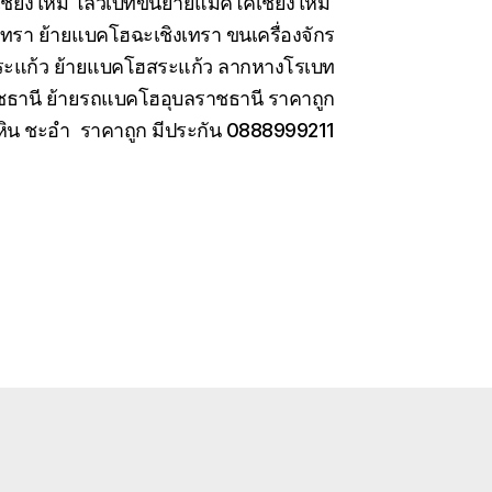
เชียงใหม่ โลวเบทขนย้ายแมคโคเชียงใหม่
เทรา ย้ายแบคโฮฉะเชิงเทรา ขนเครื่องจักร
สระแก้ว ย้ายแบคโฮสระแก้ว ลากหางโรเบท
ชธานี ย้ายรถแบคโฮอุบลราชธานี ราคาถูก
หัวหิน ชะอำ ราคาถูก มีประกัน 0888999211