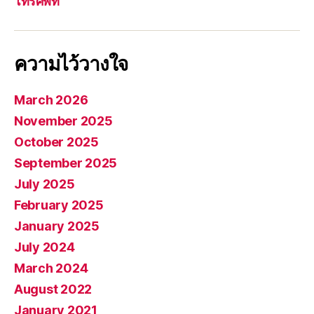
โทรศัพท์
ความไว้วางใจ
March 2026
November 2025
October 2025
September 2025
July 2025
February 2025
January 2025
July 2024
March 2024
August 2022
January 2021