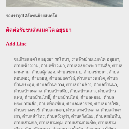
รถบรรทุก12ล้อขนย้ายแบคโฮ
ติดต่อ
รับขนส่งแมคโค อยุธยา
Add Line
ขนย้ายแมคโค อยุธยา รถไถนา
,
งานจ้างย้ายแมคโค อยุธยา
,
ตำบลข้าวงาม
,
ตำบลข้าวเม่า
,
ตำบลคลองพระยาบันลือ
,
ตำบล
คานหาม
,
ตำบลคู้สลอด
,
ตำบลชะแมบ
,
ตำบลชายนา
,
ตำบล
ดอนทอง
,
ตำบลธนู
,
ตำบลบ่อตาโล่
,
ตำบลบางนมโค
,
ตำบล
บ้านกระทุ่ม
,
ตำบลบ้านขวาง
,
ตำบลบ้านช้าง
,
ตำบลบ้านนา
,
ตำบลบ้านหลวง
,
ตำบลบ้านหึบ
,
ตำบลบ้านแถว
,
ตำบลบ้าน
แพน
,
ตำบลบ้านโพธิ์
,
ตำบลบ้านใหม่
,
ตำบลพยอม
,
ตำบล
พระยาบันลือ
,
ตำบลพิตเพียน
,
ตำบลมหาราช
,
ตำบลมารวิชัย
,
ตำบลรางจรเข้
,
ตำบลลาดงา
,
ตำบลลาดบัวหลวง
,
ตำบลลำตา
เสา
,
ตำบลลำไทร
,
ตำบลวังจุฬา
,
ตำบลวังน้อย
,
ตำบลสนับทึบ
,
ตำบลสามกอ
,
ตำบลสามตุ่ม
,
ตำบลสามบัณฑิต
,
ตำบลสาม
เมือง
,
ตำบลสิงหนาท
,
ตำบลหนองน้ำส้ม
,
ตำบลหนองไม้ซุง
,