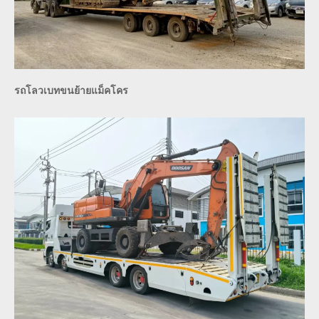
รถโลวเบทขนย้ายแม็คโคร