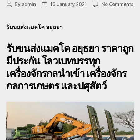
on
By
admin
16 January 2021
No Comments
Post
Post
รับ
author
date
ขน
ส่ง
รับขนส่งแมคโค อยุธยา
แม
โค
รับขนส่งแมคโค อยุธยา
ราคาถูก
อยุ
รา
มีประกัน โลวเบทบรรทุก
ถูก
รถ
เครื่องจักรกลนำเข้า เครื่องจักร
ไถ
เกี่
กลการเกษตร และปศุสัตว์
ข้า
เคร
หนั