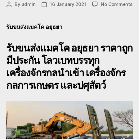
on
By
admin
16 January 2021
No Comments
Post
Post
รับ
author
date
ขน
ส่ง
รับขนส่งแมคโค อยุธยา
แม
โค
รับขนส่งแมคโค อยุธยา
ราคาถูก
อยุ
รา
มีประกัน โลวเบทบรรทุก
ถูก
รถ
เครื่องจักรกลนำเข้า เครื่องจักร
ไถ
เกี่
กลการเกษตร และปศุสัตว์
ข้า
เคร
หนั