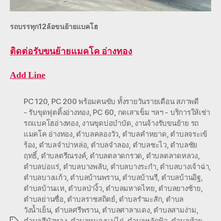
รถบรรทุก12ล้อขนย้ายแบคโฮ
ติดต่อ
รับขนย้ายแมคโค อ่างทอง
Add Line
PC 120
,
PC 200 พร้อมคนขับ ทั้งรายวันรายเดือน สภาพดี
- รับขุดฟุตติ้งอ่างทอง
,
PC 60
,
กดเสาเข็ม ฯลฯ - บริการให้เช่า
รถแบคโฮอ่างทอง
,
งานขุดบ่อบำบัด
,
งานจ้างรับขนย้าย รถ
แมคโค อ่างทอง
,
ตำบลคลองวัว
,
ตำบลคำหยาด
,
ตำบลจระเข้
ร้อง
,
ตำบลจำปาหล่อ
,
ตำบลจำลอง
,
ตำบลชะไว
,
ตำบลชัย
ฤทธิ์
,
ตำบลตรีณรงค์
,
ตำบลตลาดกรวด
,
ตำบลตลาดหลวง
,
ตำบลบ่อแร่
,
ตำบลบางพลับ
,
ตำบลบางระกำ
,
ตำบลบางเจ้าฉ่า
,
ตำบลบางแก้ว
,
ตำบลบ้านพราน
,
ตำบลบ้านรี
,
ตำบลบ้านอิฐ
,
ตำบลบ้านแห
,
ตำบลป่างิ้ว
,
ตำบลมหาดไทย
,
ตำบลยางซ้าย
,
ตำบลย่านซื่อ
,
ตำบลราชสถิตย์
,
ตำบลรำมะสัก
,
ตำบล
วังน้ำเย็น
,
ตำบลศรีพราน
,
ตำบลศาลาแดง
,
ตำบลสามง่าม
,
ตำบลสีบัวทอง
,
ตำบลหนองแม่ไก่
,
ตำบลหลักฟ้า
,
ตำบลห้วย