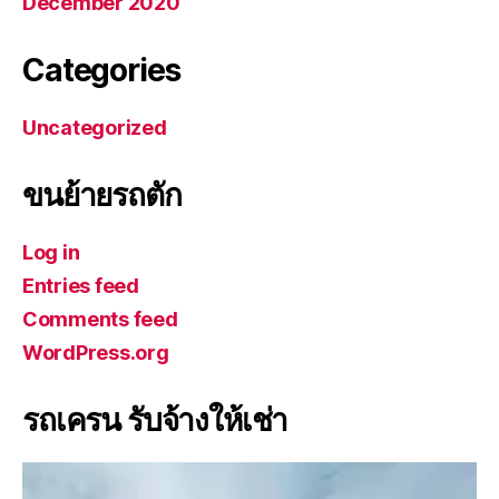
December 2020
Categories
Uncategorized
ขนย้ายรถตัก
Log in
Entries feed
Comments feed
WordPress.org
รถเครน รับจ้างให้เช่า
V
i