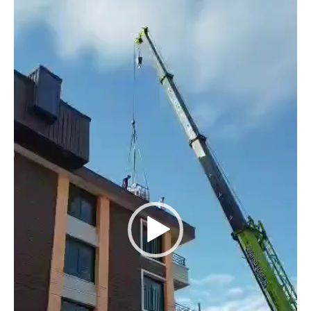
d
e
o
P
l
a
y
e
r