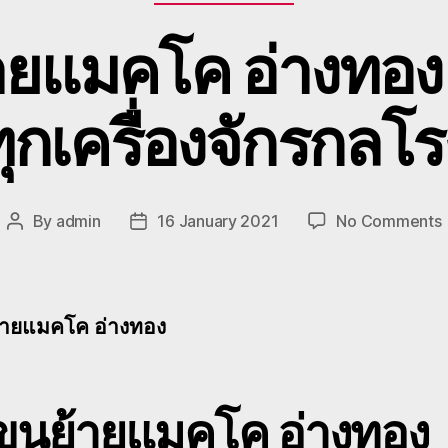
ายแมคโค อ่างทอง
ุกเครื่องจักรกลโ
By
admin
16 January 2021
No Comments
Post
Post
ร
author
date
ย
้ายแมคโค อ่างทอง
ถ
บขนย้ายแมคโค อ่างทอง