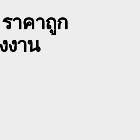
 ราคาถูก
รงงาน
on
ับ
ขน
้าย
แมค
โค
อ่างทอง
ราคา
ูก
บรรทุก