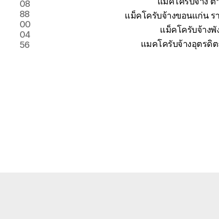
แม็คโครับจ้าง 
08
88
แม็คโครับจ้างขอนแก่น รา
00
แม็คโครับจ้างพั
04
แมคโครับจ้างอุตรดิต
56