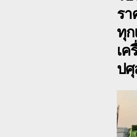
ราค
ทุก
เคร
ปศุ