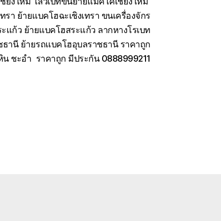
เชียงใหม่ โลวเบทขนย้ายแมคโคเชียงใหม่
เทรา ย้ายแบคโฮฉะเชิงเทรา ขนเครื่องจักร
สระแก้ว ย้ายแบคโฮสระแก้ว ลากหางโรเบท
ชธานี ย้ายรถแบคโฮอุบลราชธานี ราคาถูก
หัวหิน ชะอำ ราคาถูก มีประกัน 0888999211