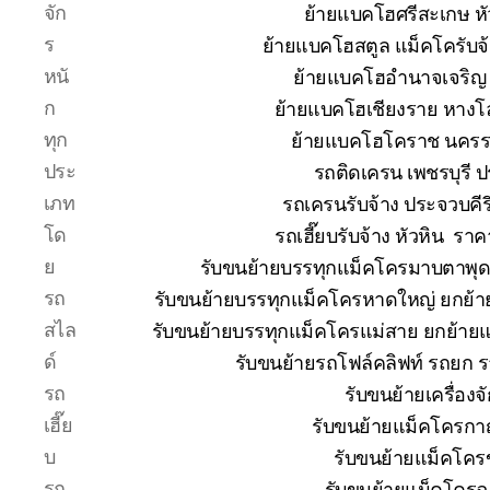
จัก
ย้ายแบคโฮศรีสะเกษ หั
ร
ย้ายแบคโฮสตูล แม็คโครับจ
หนั
ย้ายแบคโฮอำนาจเจริญ 
ก
ย้ายแบคโฮเชียงราย หางโ
ทุก
ย้ายแบคโฮโคราช นคร
ประ
รถติดเครน เพชรบุรี 
เภท
รถเครนรับจ้าง ประจวบคีร
โด
รถเฮี๊ยบรับจ้าง หัวหิน ร
ย
รับขนย้ายบรรทุกแม็คโครมาบตาพุ
รถ
รับขนย้ายบรรทุกแม็คโครหาดใหญ่ ยกย
สไล
รับขนย้ายบรรทุกแม็คโครแม่สาย ยกย้า
ด์
รับขนย้ายรถโฟล์คลิฟท์ รถยก 
รถ
รับขนย้ายเครื่อง
เฮี๊ย
รับขนย้ายแม็คโครกาญ
บ
รับขนย้ายแม็คโคร
รถ
รับขนย้ายแม็คโครฉ