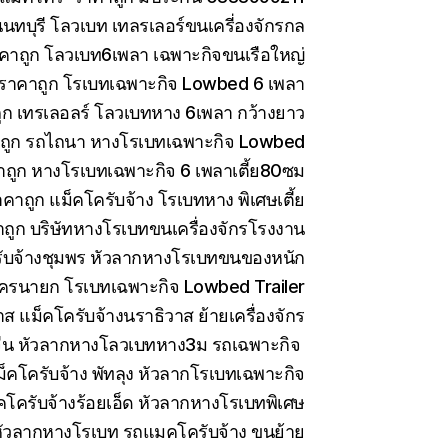
ทบุรี โลวเบท เทลรเลอร์ขนเครี่องจักรกล
คาถูก โลวเบท6เพลา เฉพาะกิจขนเรือใหญ่
 ราคาถูก โรเบทเฉพาะกิจ Lowbed 6 เพลา
ูก เทรเลอลร์ โลวเบทหาง 6เพลา กว้างยาว
าถูก รถไถนา หางโรเบทเฉพาะกิจ Lowbed
าถูก หางโรเบทเฉพาะกิจ 6 เพลาเตี้ย80ซม
คาถูก แม็คโครับจ้าง โรเบทหาง พิเศษเตี้ย
ถูก บริษัทหางโรเบทขนเครื่องจักรโรงงาน
ับจ้างชุมพร หัวลากหางโรเบทขนของหนัก
ครนายก โรเบทเฉพาะกิจ Lowbed Trailer
 แม็คโครับจ้างนราธิวาส ย้ายเครื่องจักร
ีน หัวลากหางโลวเบทหาง3ม รถเฉพาะกิจ
็คโครับจ้าง พัทลุง หัวลากโรเบทเฉพาะกิจ
คโครับจ้างร้อยเอ็ด หัวลากหางโรเบทพิเศษ
ัวลากหางโรเบท รถแมคโครับจ้าง ขนย้าย