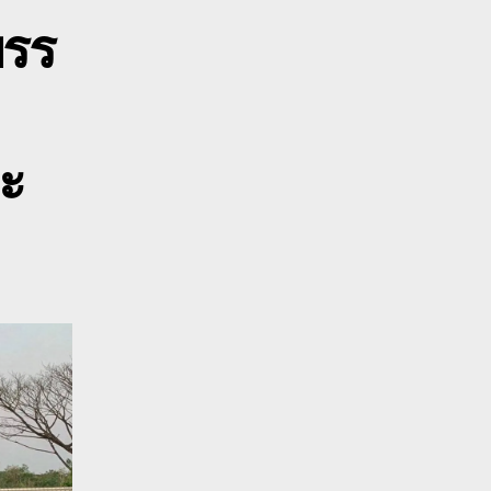
ครื่องจักร
บรร
กล
โรงงาน
ละ