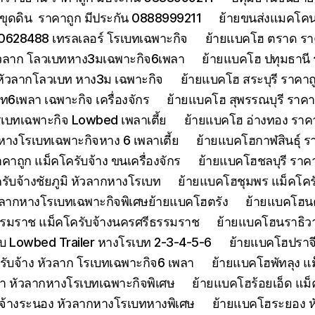
ขุดดิน ราคาถูก มีประกัน 0888999211
ย้ายขนส่งแมคโคนน
0628488 เทรลเลอร์ โรเบทเฉพาะกิจ
ย้ายแบคโฮ ตราด รา
หัวลาก โลวเบทหาง3มเฉพาะกิจ6เพลา
ย้ายแบคโฮ ปทุมธานี
 หัวลากโลวเบท หาง3ม เฉพาะกิจ
ย้ายแบคโฮ สระบุรี ราคาถ
บท6เพลา เฉพาะกิจ เครื่องจักร
ย้ายแบคโฮ สุพรรณบุรี ราค
รเบทเฉพาะกิจ Lowbed เพลาเตี้ย
ย้ายแบคโฮ อ่างทอง ราค
 หางโรเบทเฉพาะกิจหาง 6 เพลาเตี้ย
ย้ายแบคโฮกาฬสินธุ์ รา
ถูก แม็คโครับจ้าง ขนเครื่องจักร
ย้ายแบคโฮชลบุรี ราคา
รับจ้างชัยภูมิ หัวลากหางโรเบท
ย้ายแบคโฮชุมพร แม็คโคร
ัวลากหางโรเบทเฉพาะกิจพิเศษย้ายแบคโฮตรัง
ย้ายแบคโฮน
รมราช แม็คโครับจ้างนครศรีธรรมราช
ย้ายแบคโฮนราธิวาส
 Lowbed Trailer หางโรเบท 2-3-4-5-6
ย้ายแบคโฮปราจ
รับจ้าง หัวลาก โรเบทเฉพาะกิจ6 เพลา
ย้ายแบคโฮพัทลุง แม
า หัวลากหางโรเบทเฉพาะกิจพิเศษ
ย้ายแบคโฮร้อยเอ็ด แม็
จ้างระนอง หัวลากหางโรเบทหางพิเศษ
ย้ายแบคโฮระยอง ห