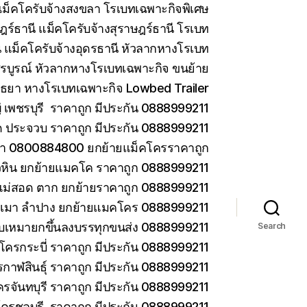
ม็คโครับจ้างสงขลา โรเบทเฉพาะกิจพิเศษ
ร์ธานี แม็คโครับจ้างสุราษฎร์ธานี โรเบท
 แม็คโครับจ้างอุดรธานี หัวลากหางโรเบท
รบูรณ์ หัวลากหางโรเบทเฉพาะกิจ ขนย้าย
ยา หางโรเบทเฉพาะกิจ Lowbed Trailer
เพชรบุรี ราคาถูก มีประกัน 0888999211
ด ประจวบ ราคาถูก มีประกัน 0888999211
ยา 0800884800 ยกย้ายแม็คโครราคาถูก
วหิน ยกย้ายแมคโค ราคาถูก 0888999211
แม่สอด ตาก ยกย้ายราคาถูก 0888999211
ม่เมา ลำปาง ยกย้ายแมคโคร 0888999211
 รับเหมายกขึ้นลงบรรทุกขนส่ง 0888999211
Search
โครกระบี่ ราคาถูก มีประกัน 0888999211
กาฬสินธุ์ ราคาถูก มีประกัน 0888999211
ครจันทบุรี ราคาถูก มีประกัน 0888999211
โครชลบุรี ราคาถูก มีประกัน 0888999211