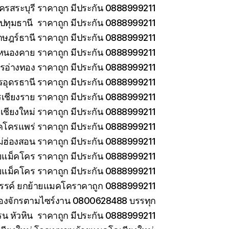
ครสระบุรี ราคาถูก มีประกัน 0888999211
ทุมธานี ราคาถูก มีประกัน 0888999211
าษฎร์ธานี ราคาถูก มีประกัน 0888999211
หนองคาย ราคาถูก มีประกัน 0888999211
รอ่างทอง ราคาถูก มีประกัน 0888999211
รอุดรธานี ราคาถูก มีประกัน 0888999211
เชียงราย ราคาถูก มีประกัน 0888999211
เชียงใหม่ ราคาถูก มีประกัน 0888999211
คโครแพร่ ราคาถูก มีประกัน 0888999211
่ฮ่องสอน ราคาถูก มีประกัน 0888999211
ายแม็คโคร ราคาถูก มีประกัน 0888999211
ยแม็คโคร ราคาถูก มีประกัน 0888999211
วรรค์ ยกย้ายแมคโคราคาถูก 0888999211
ครื่องจักรตามไซร์งาน 0800628488 บรรทุก
รน หัวหิน ราคาถูก มีประกัน 0888999211