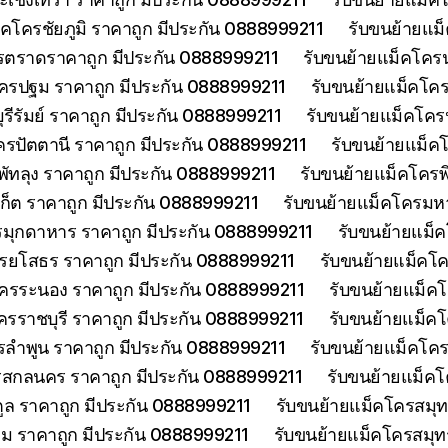
็คโครชัยภูมิ ราคาถูก มีประกัน 0888999211
รับขนย้ายแม
รตราดราคาถูก มีประกัน 0888999211
รับขนย้ายแม็คโคร
ครปฐม ราคาถูก มีประกัน 0888999211
รับขนย้ายแม็คโค
รีรัมย์ ราคาถูก มีประกัน 0888999211
รับขนย้ายแม็คโครป
ครปัตตานี ราคาถูก มีประกัน 0888999211
รับขนย้ายแม็ค
พัทลุง ราคาถูก มีประกัน 0888999211
รับขนย้ายแม็คโครพ
เก็ต ราคาถูก มีประกัน 0888999211
รับขนย้ายแม็คโครมห
รมุกดาหาร ราคาถูก มีประกัน 0888999211
รับขนย้ายแม็
รยโสธร ราคาถูก มีประกัน 0888999211
รับขนย้ายแม็คโค
โครระนอง ราคาถูก มีประกัน 0888999211
รับขนย้ายแม็ค
ครราชบุรี ราคาถูก มีประกัน 0888999211
รับขนย้ายแม็ค
รลำพูน ราคาถูก มีประกัน 0888999211
รับขนย้ายแม็คโคร
รสกลนคร ราคาถูก มีประกัน 0888999211
รับขนย้ายแม็ค
ูล ราคาถูก มีประกัน 0888999211
รับขนย้ายแม็คโครสมุ
ม ราคาถูก มีประกัน 0888999211
รับขนย้ายแม็คโครสมุ