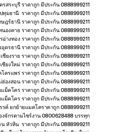
ครสระบุรี ราคาถูก มีประกัน 0888999211
ทุมธานี ราคาถูก มีประกัน 0888999211
าษฎร์ธานี ราคาถูก มีประกัน 0888999211
หนองคาย ราคาถูก มีประกัน 0888999211
รอ่างทอง ราคาถูก มีประกัน 0888999211
รอุดรธานี ราคาถูก มีประกัน 0888999211
เชียงราย ราคาถูก มีประกัน 0888999211
เชียงใหม่ ราคาถูก มีประกัน 0888999211
คโครแพร่ ราคาถูก มีประกัน 0888999211
่ฮ่องสอน ราคาถูก มีประกัน 0888999211
ายแม็คโคร ราคาถูก มีประกัน 0888999211
ยแม็คโคร ราคาถูก มีประกัน 0888999211
วรรค์ ยกย้ายแมคโคราคาถูก 0888999211
ครื่องจักรตามไซร์งาน 0800628488 บรรทุก
รน หัวหิน ราคาถูก มีประกัน 0888999211