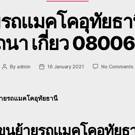
ยรถแมคโคอุทัยธาน
นา เกี่ยว 080
By
admin
16 January 2021
No Comments
Post
Post
ร
author
date
ย
้ายรถแมคโคอุทัยธานี
อ
บขนย้ายรถแมคโคอุทัยธา
ถ