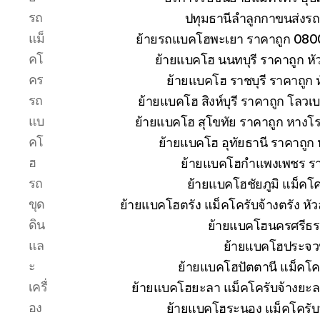
รถ
ปทุมธานีลำลูกกาขนส่งรถ
แม็
ย้ายรถแบคโฮพะเยา ราคาถูก 080
คโ
ย้ายแบคโฮ นนทบุรี ราคาถูก 
คร
ย้ายแบคโฮ ราชบุรี ราคาถูก
รถ
ย้ายแบคโฮ สิงห์บุรี ราคาถูก โลวเ
แบ
ย้ายแบคโฮ สุโขทัย ราคาถูก หางโ
คโ
ย้ายแบคโฮ อุทัยธานี ราคาถูก
ฮ
ย้ายแบคโฮกำแพงเพชร ราคา
รถ
ย้ายแบคโฮชัยภูมิ แม็คโค
ขุด
ย้ายแบคโฮตรัง แม็คโครับจ้างตรัง ห
ดิน
ย้ายแบคโฮนครศรีธร
แล
ย้ายแบคโฮประจวบ
ะ
ย้ายแบคโฮปัตตานี แม็คโค
เครื่
ย้ายแบคโฮยะลา แม็คโครับจ้างยะล
อง
ย้ายแบคโฮระนอง แม็คโครับ