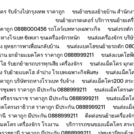
ร รับจ้างไปกรุงเทพ ราคาถูก
ขนย้ายของย้ายบ้าน สำนักง
ขนย้ายเกรดเดอร์ บริการขนย้ายเครื่
คาถูก 0888000456 รถโลว์เบทหางเฉพาะกิจ
ขนส่งรถตัก 
างโรเบท 6เพลา ขนเครื่องจักรหนัก
ขนส่งเครื่องจักร บริ
 ยุทธการพาเพื่อนกลับบ้าน
ขนส่งแบคโฮขนย้ายรถตัก 080
่าน ยกย้ายแมคโคร ราคาถูก 0888999211
ขนส่งแบคโฮพิ
ฮ รับยกย้ายรถบรรทุกเสีย เครื่องจักร
ขนส่งแม็คโคร มุกด
ง รับย้ายแบคโฮ ลำปาง โรเบทเฉพาะกิจพิเศษ
ขนส่งแม็คโค
าคาถูก บริษัทรถหางโรวเบท รับจ้าง
ขนส่งแม็คโคร200 สระบุ
รชุมพร ราคาถูก มีประกัน 0888999211
ขนส่งแม็คโครนคร
ศรีธรรมราช ราคาถูก มีประกัน 0888999211
ขนส่งแม็คโ
็คโครนราธิวาส ราคาถูก มีประกัน 0888999211
ขนส่งแม็
านี ราคาถูก มีประกัน 0888999211
ติดต่อขนย้ายเครื่องจ
คโคร เครื่องจักร โรงงาน
บริการรถขนของแม็คโคร สระบุร
บลราชธานี ราคาถูก มีประกัน 0888999211
ปทุมธานีขนย้า