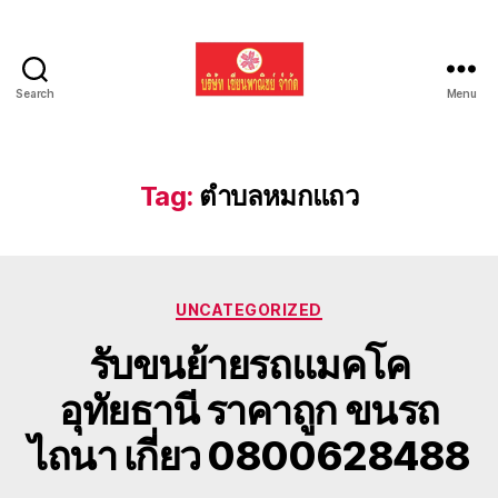
Search
Menu
รับ
ขน
ย้าย
รถ
Tag:
ตำบลหมกแถว
แบค
โฮ
ทั่ว
ประเทศ.com
Categories
UNCATEGORIZED
รับขนย้ายรถแมคโค
อุทัยธานี ราคาถูก ขนรถ
ไถนา เกี่ยว 0800628488