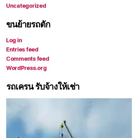
Uncategorized
ขนย้ายรถตัก
Log in
Entries feed
Comments feed
WordPress.org
รถเครน รับจ้างให้เช่า
V
i
d
e
o
P