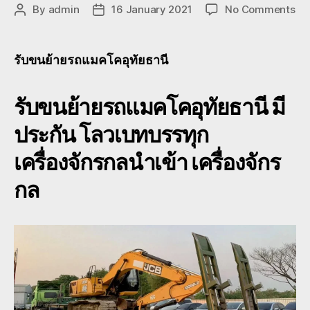
on
By
admin
16 January 2021
No Comments
Post
Post
รับ
author
date
ขน
ย้า
รับขนย้ายรถแมคโคอุทัยธานี
รถ
แม
รับขนย้ายรถแมคโคอุทัยธานี มี
โค
อุท
ประกัน โลวเบทบรรทุก
รา
ถูก
เครื่องจักรกลนำเข้า เครื่องจักร
ขน
รถ
กล
ไถ
เกี่
08