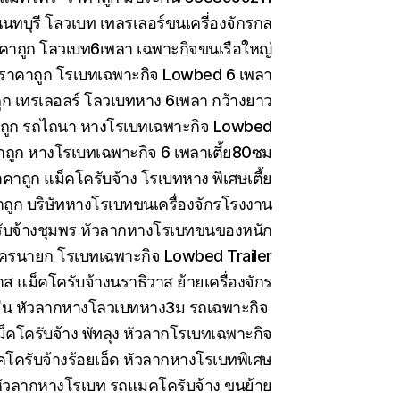
ทบุรี โลวเบท เทลรเลอร์ขนเครี่องจักรกล
คาถูก โลวเบท6เพลา เฉพาะกิจขนเรือใหญ่
 ราคาถูก โรเบทเฉพาะกิจ Lowbed 6 เพลา
ูก เทรเลอลร์ โลวเบทหาง 6เพลา กว้างยาว
าถูก รถไถนา หางโรเบทเฉพาะกิจ Lowbed
าถูก หางโรเบทเฉพาะกิจ 6 เพลาเตี้ย80ซม
คาถูก แม็คโครับจ้าง โรเบทหาง พิเศษเตี้ย
ถูก บริษัทหางโรเบทขนเครื่องจักรโรงงาน
ับจ้างชุมพร หัวลากหางโรเบทขนของหนัก
ครนายก โรเบทเฉพาะกิจ Lowbed Trailer
 แม็คโครับจ้างนราธิวาส ย้ายเครื่องจักร
ีน หัวลากหางโลวเบทหาง3ม รถเฉพาะกิจ
็คโครับจ้าง พัทลุง หัวลากโรเบทเฉพาะกิจ
คโครับจ้างร้อยเอ็ด หัวลากหางโรเบทพิเศษ
ัวลากหางโรเบท รถแมคโครับจ้าง ขนย้าย