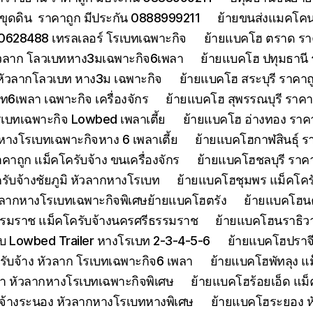
ขุดดิน ราคาถูก มีประกัน 0888999211
ย้ายขนส่งแมคโคนน
0628488 เทรลเลอร์ โรเบทเฉพาะกิจ
ย้ายแบคโฮ ตราด รา
หัวลาก โลวเบทหาง3มเฉพาะกิจ6เพลา
ย้ายแบคโฮ ปทุมธานี
 หัวลากโลวเบท หาง3ม เฉพาะกิจ
ย้ายแบคโฮ สระบุรี ราคาถ
บท6เพลา เฉพาะกิจ เครื่องจักร
ย้ายแบคโฮ สุพรรณบุรี ราค
รเบทเฉพาะกิจ Lowbed เพลาเตี้ย
ย้ายแบคโฮ อ่างทอง ราค
 หางโรเบทเฉพาะกิจหาง 6 เพลาเตี้ย
ย้ายแบคโฮกาฬสินธุ์ รา
ถูก แม็คโครับจ้าง ขนเครื่องจักร
ย้ายแบคโฮชลบุรี ราคา
รับจ้างชัยภูมิ หัวลากหางโรเบท
ย้ายแบคโฮชุมพร แม็คโคร
ัวลากหางโรเบทเฉพาะกิจพิเศษย้ายแบคโฮตรัง
ย้ายแบคโฮน
รมราช แม็คโครับจ้างนครศรีธรรมราช
ย้ายแบคโฮนราธิวาส
 Lowbed Trailer หางโรเบท 2-3-4-5-6
ย้ายแบคโฮปราจ
รับจ้าง หัวลาก โรเบทเฉพาะกิจ6 เพลา
ย้ายแบคโฮพัทลุง แม
า หัวลากหางโรเบทเฉพาะกิจพิเศษ
ย้ายแบคโฮร้อยเอ็ด แม็
จ้างระนอง หัวลากหางโรเบทหางพิเศษ
ย้ายแบคโฮระยอง ห