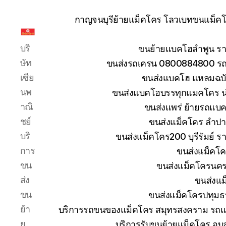
กาญจนบุรีย้ายแม็คโคร โลวเบทขนแม็คโค
รับ
บริ
ขนย้ายแบคโฮลำพูน รา
ขน
ย้าย
ษัท
ขนส่งรถเครน 0800884800 รถห
รถ
เซีย
ขนส่งแบคโฮ แหลมฉบัง
แบค
นพ
ขนส่งแบคโฮบรรทุกแมคโคร น
โฮ
าณิ
ขนส่งแพร่ ย้ายรถแบคโ
ทั่ว
ประเทศ.com
ชย์
ขนส่งแม็คโคร ลำปา
บริ
ขนส่งแม็คโคร200 บุรีรัมย์ ร
การ
ขนส่งแม็คโค
ขน
ขนส่งแม็คโครนคร
ส่ง
ขนส่งแม
ขน
ขนส่งแม็คโครปทุมธ
ย้า
บริการรถขนของแม็คโคร สมุทรสงคราม รถแม
ย
บริการรับขนย้ายแม็คโคร อุ