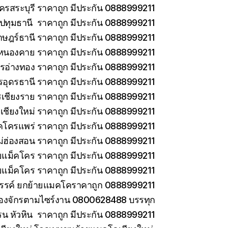
ครสระบุรี ราคาถูก มีประกัน 0888999211
ทุมธานี ราคาถูก มีประกัน 0888999211
าษฎร์ธานี ราคาถูก มีประกัน 0888999211
หนองคาย ราคาถูก มีประกัน 0888999211
รอ่างทอง ราคาถูก มีประกัน 0888999211
รอุดรธานี ราคาถูก มีประกัน 0888999211
เชียงราย ราคาถูก มีประกัน 0888999211
เชียงใหม่ ราคาถูก มีประกัน 0888999211
คโครแพร่ ราคาถูก มีประกัน 0888999211
่ฮ่องสอน ราคาถูก มีประกัน 0888999211
ายแม็คโคร ราคาถูก มีประกัน 0888999211
ยแม็คโคร ราคาถูก มีประกัน 0888999211
วรรค์ ยกย้ายแมคโคราคาถูก 0888999211
ครื่องจักรตามไซร์งาน 0800628488 บรรทุก
รน หัวหิน ราคาถูก มีประกัน 0888999211