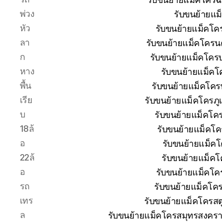
พ่วง
รับขนย้ายแม
หัว
รับขนย้ายแม็คโค
ลา
รับขนย้ายแม็คโครน
ก
รับขนย้ายแม็คโครบุ
หาง
รับขนย้ายแม็คโ
พื้น
รับขนย้ายแม็คโคร
เรีย
รับขนย้ายแม็คโครภู
บ
รับขนย้ายแม็คโค
18ล้
รับขนย้ายแม็คโค
อ
รับขนย้ายแม็ค
22ล้
รับขนย้ายแม็คโ
อ
รับขนย้ายแม็คโค
รถ
รับขนย้ายแม็คโค
เทร
รับขนย้ายแม็คโครสต
ล
รับขนย้ายแม็คโครสมุทรสงครา