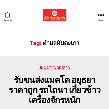
Search
Menu
รับ
ขน
ย้าย
รถ
Tag:
ตำบลหันตะเภา
แบค
โฮ
ทั่ว
ประเทศ.com
Categories
UNCATEGORIZED
รับขนส่งแมคโค อยุธยา
ราคาถูก รถไถนา เกี่ยวข้าว
เครื่องจักรหนัก