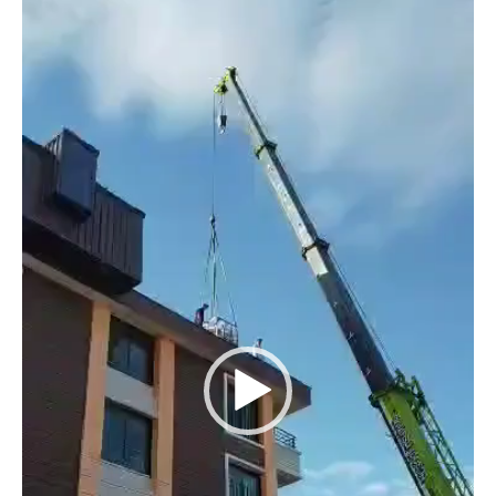
i
d
e
o
P
l
a
y
e
r