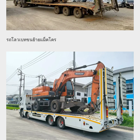
รถโลวเบทขนย้ายแม็คโคร