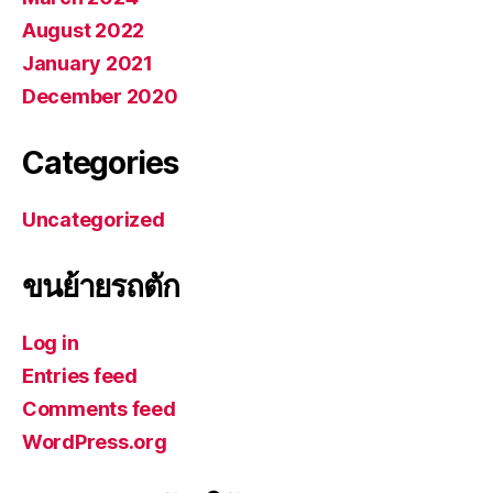
August 2022
January 2021
December 2020
Categories
Uncategorized
ขนย้ายรถตัก
Log in
Entries feed
Comments feed
WordPress.org